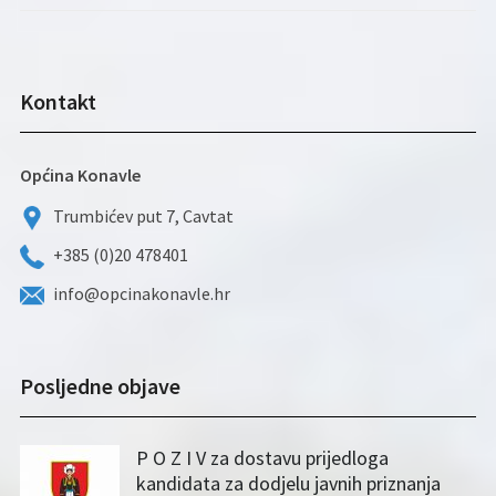
Kontakt
Općina Konavle
Trumbićev put 7, Cavtat
+385 (0)20 478401
info@opcinakonavle.hr
Posljedne objave
P O Z I V za dostavu prijedloga
kandidata za dodjelu javnih priznanja