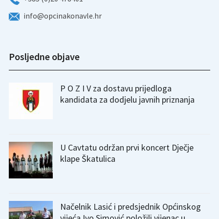
info@opcinakonavle.hr
Posljedne objave
P O Z I V za dostavu prijedloga
kandidata za dodjelu javnih priznanja
U Cavtatu održan prvi koncert Dječje
klape Škatulica
Načelnik Lasić i predsjednik Općinskog
vijeća Ivo Simović položili vijenac u