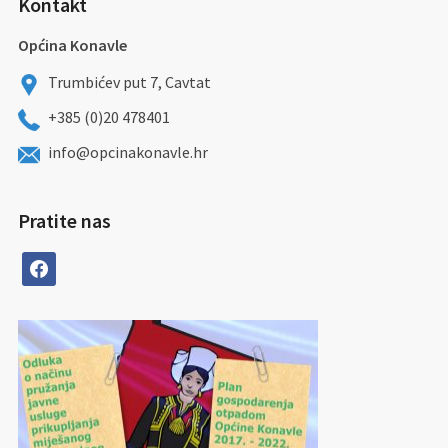
Kontakt
Općina Konavle
Trumbićev put 7, Cavtat
+385 (0)20 478401
info@opcinakonavle.hr
Pratite nas
facebook