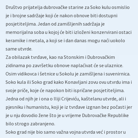
Društvo prijatelja dubrovačke starine za Soko kulu osmislio
je i brojne sadržaje koji će nakon obnove biti dostupni
posjetiteljima. Jedan od zamišljenih sadržaja je
memorijalna soba u kojoj će biti izloženi konzervirani ostaci
keramike i metala, a koji se i dan danas mogu naći uokolo
same utvrde.
Za obilazak tvrđave, kao na Stonskim i Dubrovačkim
zidinama po završetku obnove naplaćivat će se ulaznice.
Osim vidikovca i šetnice u Sokolu je zamišljena i suvenirnica.
Soko kula ili Soko grad kako Konavljani zovu ovu utvrdu ima i
svoje priče, koje će napokon biti ispričane posjetiteljima.
Jedna od njih je i ona o Iliji Crijeviću, kaštelanu utvrde, ali i
pjesniku i humanistu, koji je iz tvrđave izgnan bez počasti jer
je u nju dovodio žene što je u vrijeme Dubrovačke Republike
bilo strogo zabranjeno.
Soko grad nije bio samo važna vojna utvrda već i prostor u