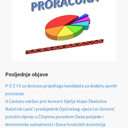
Posljednje objave
P O Z I V za dostavu prijedloga kandidata za dodjelu javnih
priznanja
U Cavtatu održan prvi koncert Dječje klape Škatulica
Načelnik Lasić i predsjednik Općinskog vijeća Ivo Simović
položili vijenac u Čilipima povodom Dana pobjede i
domovinske zahvalnosti i Dana hrvatskih branitelja