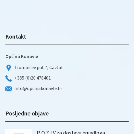
Kontakt
Općina Konavle
Trumbićev put 7, Cavtat
+385 (0)20 478401
info@opcinakonavle.hr
Posljedne objave
P O Z I V za dostavu prijedloga