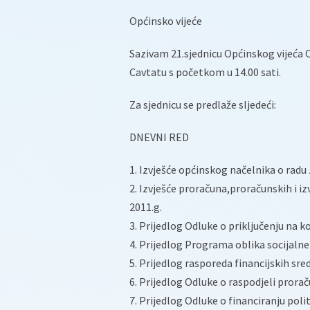
Općinsko vijeće
Sazivam 21.sjednicu Općinskog vijeća O
Cavtatu s početkom u 14.00 sati.
Za sjednicu se predlaže sljedeći:
DNEVNI RED
1. Izvješće općinskog načelnika o radu 
2. Izvješće proračuna,proračunskih i i
2011.g.
3. Prijedlog Odluke o priključenju na
4. Prijedlog Programa oblika socijaln
5. Prijedlog rasporeda financijskih sre
6. Prijedlog Odluke o raspodjeli prorač
7. Prijedlog Odluke o financiranju poli