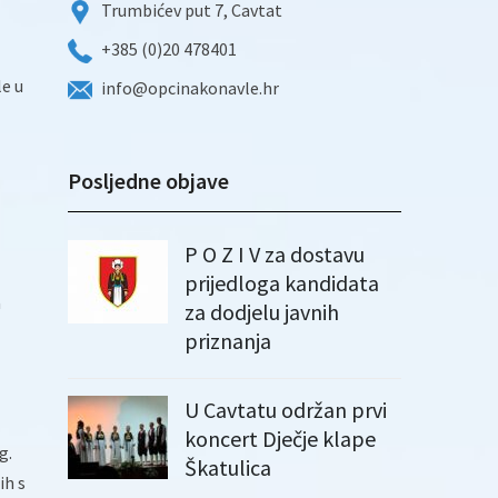
Trumbićev put 7, Cavtat
+385 (0)20 478401
le u
info@opcinakonavle.hr
Posljedne objave
P O Z I V za dostavu
prijedloga kandidata
a
za dodjelu javnih
priznanja
U Cavtatu održan prvi
koncert Dječje klape
g.
Škatulica
ih s