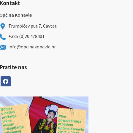
Kontakt
Općina Konavle
Trumbićev put 7, Cavtat
+385 (0)20 478401
info@opcinakonavle.hr
Pratite nas
facebook