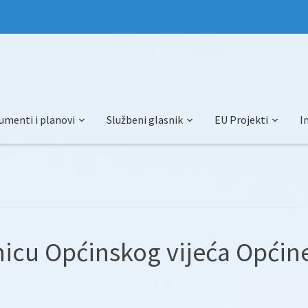
umenti i planovi
Službeni glasnik
EU Projekti
I
nicu Općinskog vijeća Općin