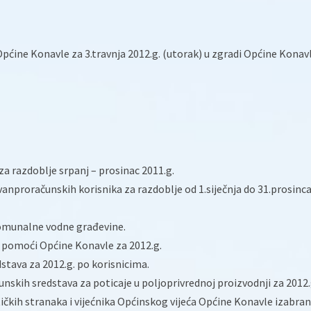
pćine Konavle za 3.travnja 2012.g. (utorak) u zgradi Općine Konav
za razdoblje srpanj – prosinac 2011.g.
zvanproračunskih korisnika za razdoblje od 1.siječnja do 31.prosinc
 komunalne vodne građevine.
e pomoći Općine Konavle za 2012.g.
dstava za 2012.g. po korisnicima.
unskih sredstava za poticaje u poljoprivrednoj proizvodnji za 2012.
tičkih stranaka i vijećnika Općinskog vijeća Općine Konavle izabran