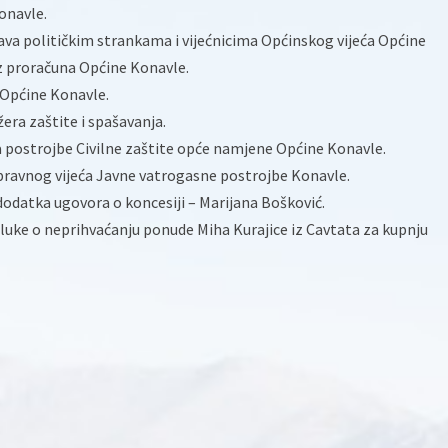
onavle.
tava političkim strankama i vijećnicima Općinskog vijeća Općine
iz proračuna Općine Konavle.
a Općine Konavle.
era zaštite i spašavanja.
a postrojbe Civilne zaštite opće namjene Općine Konavle.
pravnog vijeća Javne vatrogasne postrojbe Konavle.
 dodatka ugovora o koncesiji – Marijana Bošković.
dluke o neprihvaćanju ponude Miha Kurajice iz Cavtata za kupnju