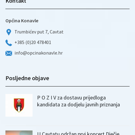
Kontakt
Općina Konavle
Trumbićev put 7, Cavtat
+385 (0)20 478401
info@opcinakonavle.hr
Posljedne objave
P O Z I V za dostavu prijedloga
kandidata za dodjelu javnih priznanja
U Cavtatu održan prvi koncert Dječje