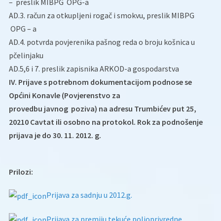
– preslik MIBPG OPG-a
AD.3. račun za otkupljeni rogač i smokvu, preslik MIBPG
OPG – a
AD.4. potvrda povjerenika pašnog reda o broju košnica u
pčelinjaku
AD.5,6 i 7. preslik zapisnika ARKOD-a gospodarstva
IV. Prijave s potrebnom dokumentacijom podnose se
Općini Konavle (Povjerenstvo za
provedbu javnog poziva) na adresu Trumbićev put 25,
20210 Cavtat ili osobno na protokol. Rok za podnošenje
prijava je do 30. 11. 2012. g.
Prilozi:
Prijava za sadnju u 2012.g.
Prijava za premiju tekuće poljoprivredne