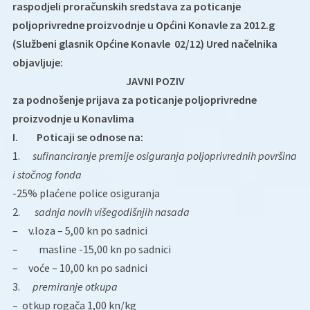
raspodjeli proračunskih sredstava za poticanje
poljoprivredne proizvodnje u Općini Konavle za 2012.g
(Službeni glasnik Općine Konavle 02/12) Ured načelnika
objavljuje:
JAVNI POZIV
za podnošenje prijava za poticanje poljoprivredne
proizvodnje u Konavlima
I. Poticaji se odnose na:
1.
sufinanciranje premije osiguranja poljoprivrednih površina
i stočnog fonda
-25% plaćene police osiguranja
2.
sadnja novih višegodišnjih nasada
– v.loza – 5,00 kn po sadnici
– masline -15,00 kn po sadnici
– voće – 10,00 kn po sadnici
3.
premiranje otkupa
– otkup rogača 1,00 kn/kg