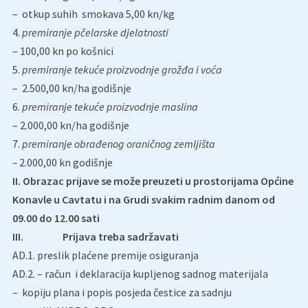
– otkup suhih smokava 5,00 kn/kg
4.
premiranje pčelarske djelatnosti
– 100,00 kn po košnici
5.
premiranje tekuće proizvodnje grožđa i voća
– 2.500,00 kn/ha godišnje
6.
premiranje tekuće proizvodnje maslina
– 2.000,00 kn/ha godišnje
7.
premiranje obrađenog oraničnog zemljišta
–
2.000,00 kn godišnje
II.
Obrazac prijave se može preuzeti u prostorijama Općine
Konavle u Cavtatu i na Grudi svakim radnim danom od
09.00 do 12.00 sati
III. Prijava treba sadržavati
AD.1. preslik plaćene premije osiguranja
AD.2. – račun i deklaracija kupljenog sadnog materijala
– kopiju plana i popis posjeda čestice za sadnju