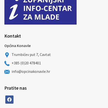
Kontakt
Općina Konavle
Trumbićev put 7, Cavtat
+385 (0)20 478401
info@opcinakonavle.hr
Pratite nas
facebook