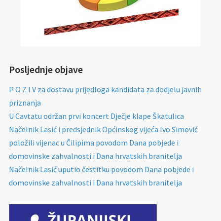
Posljednje objave
P O Z I V za dostavu prijedloga kandidata za dodjelu javnih
priznanja
U Cavtatu održan prvi koncert Dječje klape Škatulica
Načelnik Lasić i predsjednik Općinskog vijeća Ivo Simović
položili vijenac u Čilipima povodom Dana pobjede i
domovinske zahvalnosti i Dana hrvatskih branitelja
Načelnik Lasić uputio čestitku povodom Dana pobjede i
domovinske zahvalnosti i Dana hrvatskih branitelja