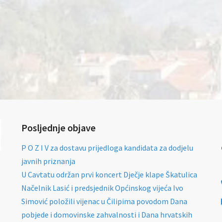
Posljednje objave
P O Z I V za dostavu prijedloga kandidata za dodjelu
javnih priznanja
U Cavtatu održan prvi koncert Dječje klape Škatulica
Načelnik Lasić i predsjednik Općinskog vijeća Ivo
Simović položili vijenac u Čilipima povodom Dana
pobjede i domovinske zahvalnosti i Dana hrvatskih