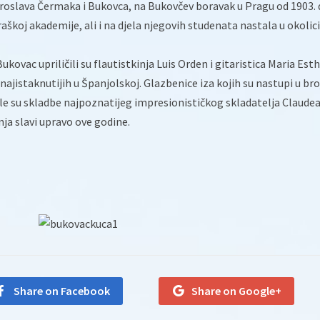
Jaroslava Čermaka i Bukovca, na Bukovčev boravak u Pragu od 1903.
raškoj akademije, ali i na djela njegovih studenata nastala u okolici
kovac upriličili su flautistkinja Luis Orden i gitaristica Maria Est
ajistaknutijih u Španjolskoj. Glazbenice iza kojih su nastupi u br
e su skladbe najpoznatijeg impresionističkog skladatelja Claude
nja slavi upravo ove godine.
Share on Facebook
Share on Google+