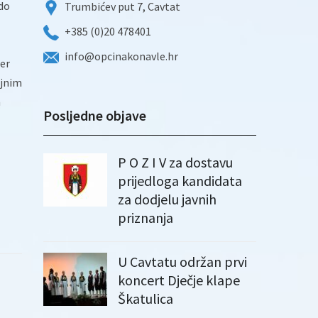
 do
Trumbićev put 7, Cavtat
+385 (0)20 478401
info@opcinakonavle.hr
her
ojnim
a
Posljedne objave
P O Z I V za dostavu
prijedloga kandidata
za dodjelu javnih
priznanja
U Cavtatu održan prvi
koncert Dječje klape
Škatulica