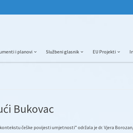
umenti i planovi
Službeni glasnik
EU Projekti
I
Kući Bukovac
ontekstu češke povijesti umjetnosti” održala je dr. Vjera Borozan