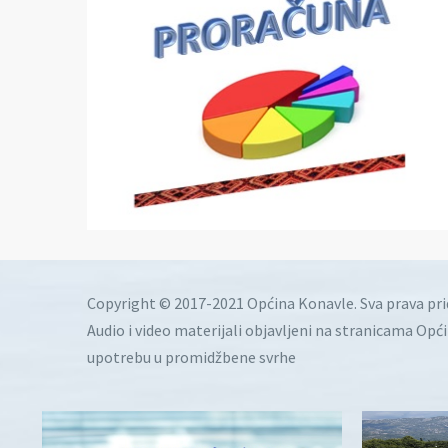
Copyright © 2017-2021 Općina Konavle. Sva prava pr
Audio i video materijali objavljeni na stranicama Opć
upotrebu u promidžbene svrhe