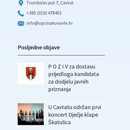
Trumbićev put 7, Cavtat
+385 (0)20 478401
info@opcinakonavle.hr
Posljedne objave
P O Z I V za dostavu
prijedloga kandidata
za dodjelu javnih
priznanja
U Cavtatu održan prvi
koncert Dječje klape
Škatulica