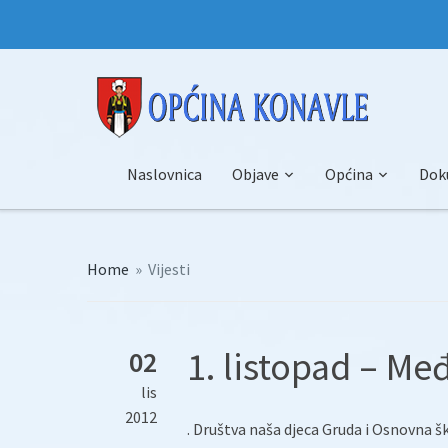
Naslovnica
Objave
Općina
Dok
Home
»
Vijesti
1. listopad – Me
02
lis
2012
. Društva naša djeca Gruda i Osnovna ško