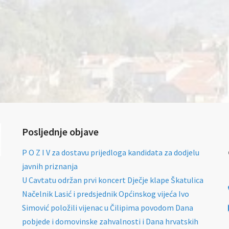
Posljednje objave
P O Z I V za dostavu prijedloga kandidata za dodjelu
javnih priznanja
U Cavtatu održan prvi koncert Dječje klape Škatulica
Načelnik Lasić i predsjednik Općinskog vijeća Ivo
Simović položili vijenac u Čilipima povodom Dana
pobjede i domovinske zahvalnosti i Dana hrvatskih