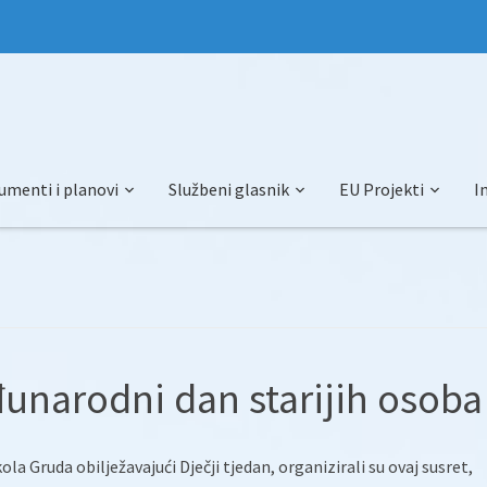
umenti i planovi
Službeni glasnik
EU Projekti
I
đunarodni dan starijih osoba
la Gruda obilježavajući Dječji tjedan, organizirali su ovaj susret,