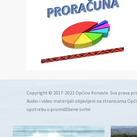
Copyright © 2017-2021 Općina Konavle. Sva prava pr
Audio i video materijali objavljeni na stranicama Opć
upotrebu u promidžbene svrhe