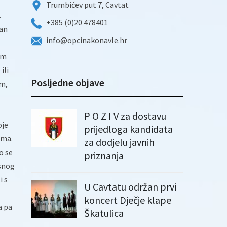
Trumbićev put 7, Cavtat
.
+385 (0)20 478401
dan
info@opcinakonavle.hr
em
ili
Posljedne objave
om,
P O Z I V za dostavu
oje
prijedloga kandidata
ima.
za dodjelu javnih
o se
priznanja
rsnog
i s
U Cavtatu održan prvi
koncert Dječje klape
a pa
Škatulica