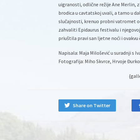
uigranosti, odlične režije Ane Merlin,
brodica u cavtatskoj uvali, a tamo u dal
slučajnosti, krenuo probni vatromet 
zahvaliti Epidaurus festivalu i njegovoj
priuštila pravi san ljetne noći i ovakvu
Napisala: Maja Milošević u suradnji s 
Fotografija: Miho Skvrce, Hrvoje Đurkov
{gal
Share on Twitter