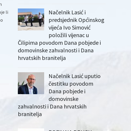
h
Načelnik Lasić i
je li
predsjednik Općinskog
mo
vijeća Ivo Simović
položili vijenac u
Čilipima povodom Dana pobjede i
domovinske zahvalnosti i Dana
hrvatskih branitelja
Načelnik Lasić uputio
čestitku povodom
Dana pobjede i
domovinske
zahvalnosti i Dana hrvatskih
branitelja