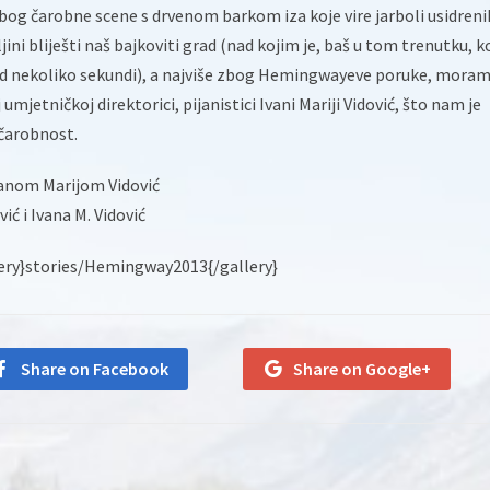
 zbog čarobne scene s drvenom barkom iza koje vire jarboli usidreni
jini bliješti naš bajkoviti grad (nad kojim je, baš u tom trenutku, ko
od nekoliko sekundi), a najviše zbog Hemingwayeve poruke, mora
 umjetničkoj direktorici, pijanistici Ivani Mariji Vidović, što nam je
 čarobnost.
Ivanom Marijom Vidović
ić i Ivana M. Vidović
lery}stories/Hemingway2013{/gallery}
Share on Facebook
Share on Google+