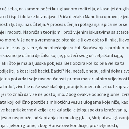
 učitelja, na samom početku uglavnom roditelja, a kasnijei drugih
sto ti ispiti dolaze bez najave. Priča dječaka Manolina upravo je je
ost i ljutnju na učitelja. A proces učenja i polaganja ispita ne bi se
je i radosti. Naoružan teorijom i proživljenim iskustvima sa starc
more. Više nema vremena za pitanja je li ovo dobro ili nije, lijevo 
 ostalo je snaga vjere, dano obećanje i sućut. Suočavanje s problem
kazano je očima dječaka koji je, prateći svog učitelja Santiaga,
ali i što je mala ljudska pobjeda. Bez obzira koliko bila velika ta
ijeliti, a kosti ćeš baciti. Baciti? Ne, nećeš, one su jedini dokaz tv
ijalna potvrda tvoje ravnodušnosti prema materijalnim vrijednost
„na brdo”, život je naše svakidašnje guranje kamena do vrha. I zaprav
h jer to znači da više ne postojimo. Zbog ovakve odlične glume izv
a koji odlično postiže simbiotičnu vezu s ulogama koje niže, kao 
 besprijekorne dikcije i artikulacije, cijelog spektra izražavanja,
pješno raspolaže, od šaptanja do muklog glasa, škriputava glasanj
sanja tijekom glume, zbog Horvatove kondicije, proživljenosti,