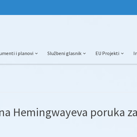
umenti i planovi
Službeni glasnik
EU Projekti
I
čna Hemingwayeva poruka z