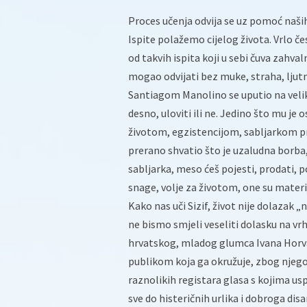
Proces učenja odvija se uz pomoć naših
Ispite polažemo cijelog života. Vrlo če
od takvih ispita koji u sebi čuva zahvaln
mogao odvijati bez muke, straha, ljutn
Santiagom Manolino se uputio na veliko 
desno, uloviti ili ne. Jedino što mu je
životom, egzistencijom, sabljarkom pri
prerano shvatio što je uzaludna borba, 
sabljarka, meso ćeš pojesti, prodati, pod
snage, volje za životom, one su mater
Kako nas uči Sizif, život nije dolazak 
ne bismo smjeli veseliti dolasku na vr
hrvatskog, mladog glumca Ivana Horvat
publikom koja ga okružuje, zbog njegove
raznolikih registara glasa s kojima us
sve do histeričnih urlika i dobroga di