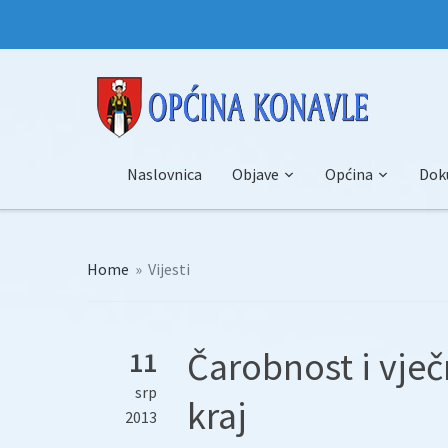
Naslovnica
Objave
Općina
Dok
Home
»
Vijesti
Čarobnost i vje
11
srp
kraj
2013