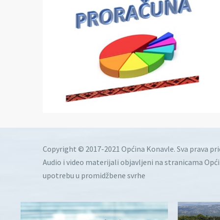
Copyright © 2017-2021 Općina Konavle. Sva prava pr
Audio i video materijali objavljeni na stranicama Opć
upotrebu u promidžbene svrhe