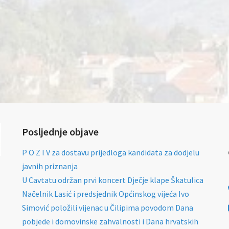
Posljednje objave
P O Z I V za dostavu prijedloga kandidata za dodjelu
javnih priznanja
U Cavtatu održan prvi koncert Dječje klape Škatulica
Načelnik Lasić i predsjednik Općinskog vijeća Ivo
Simović položili vijenac u Čilipima povodom Dana
pobjede i domovinske zahvalnosti i Dana hrvatskih