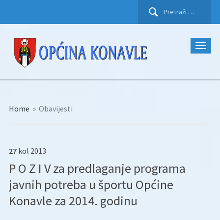
Pretraži:
Home
»
Obavijesti
27
kol
2013
P O Z I V za predlaganje programa
javnih potreba u športu Općine
Konavle za 2014. godinu