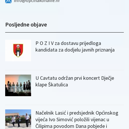
info@opcinakonavle.hr
Posljedne objave
P O Z I V za dostavu prijedloga
kandidata za dodjelu javnih priznanja
U Cavtatu održan prvi koncert Dječje
klape Škatulica
Načelnik Lasić i predsjednik Općinskog
vijeća Ivo Simović položili vijenac u
Čilipima povodom Dana pobjede i