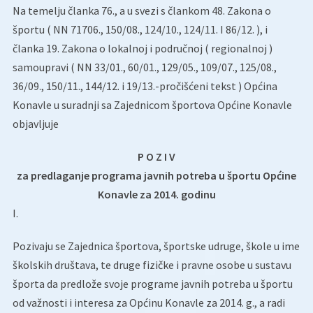
Na temelju članka 76., a u svezi s člankom 48. Zakona o
športu ( NN 71706., 150/08., 124/10., 124/11. I 86/12. ), i
članka 19. Zakona o lokalnoj i područnoj ( regionalnoj )
samoupravi ( NN 33/01., 60/01., 129/05., 109/07., 125/08.,
36/09., 150/11., 144/12. i 19/13.-pročišćeni tekst ) Općina
Konavle u suradnji sa Zajednicom športova Općine Konavle
objavljuje
P O Z I V
za predlaganje programa javnih potreba u športu Općine
Konavle za 2014. godinu
I.
Pozivaju se Zajednica športova, športske udruge, škole u ime
školskih društava, te druge fizičke i pravne osobe u sustavu
športa da predlože svoje programe javnih potreba u športu
od važnosti i interesa za Općinu Konavle za 2014. g., a radi