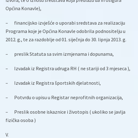
izvora, te o iznosu sredstava koja predlažu da ih osigura
Općina Konavle),
–
financijsko izvješće o uporabi sredstava za realizaciju
Programa koje je Općina Konavle odobrila podnositelju u
2012. g., te za razdoblje od 01. siječnja do 30. lipnja 2013. g.
–
preslik Statuta sa svim izmjenama i dopunama,
–
Izvadak iz Registra udruga RH ( ne stariji od 3 mjeseca ),
–
Izvadak iz Registra športskih djelatnosti,
–
Potvrdu o upisu u Registar neprofitnih organizacija,
–
Preslik osobne iskaznice i životopis ( ukoliko se javlja
fizička osoba )
V.