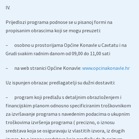
IV.
Prijedlozi programa podnose se u pisanoj formi na
propisanim obrascima koji se mogu preuzeti:
–
osobno u prostorijama Općine Konavle u Cavtatu i na
Grudi svakim radnim danom od 09,00 do 11,00 sati
–
na web stranici Općine Konavle:
www.opcinakonavle.hr
Uz ispunjen obrazac predlagatelji su dužni dostaviti:
–
program koji predlažu s detaljnim obrazloženjem i
financijskim planom odnosno specificiranim troškovnikom
za izvršavanje programa s navedenim podacima o ukupnim
troškovima izvršenja programa ( precizno, o iznosu
sredstava koja se osiguravaju iz vlastitih izvora, iz drugih