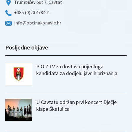
Trumbićev put 7, Cavtat
+385 (0)20 478401
info@opcinakonavle.hr
Posljedne objave
P O Z I V za dostavu prijedloga
kandidata za dodjelu javnih priznanja
U Cavtatu održan prvi koncert Dječje
klape Škatulica