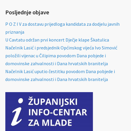
Posljednje objave
P O Z I V za dostavu prijedloga kandidata za dodjelu javnih
priznanja
U Cavtatu održan prvi koncert Dječje klape Škatulica
Načelnik Lasić i predsjednik Općinskog vijeća Ivo Simović
položili vijenac u Čilipima povodom Dana pobjede i
domovinske zahvalnosti i Dana hrvatskih branitelja
Načelnik Lasić uputio čestitku povodom Dana pobjede i
domovinske zahvalnosti i Dana hrvatskih branitelja