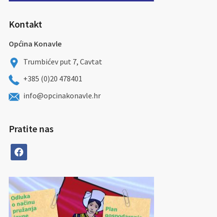
Kontakt
Općina Konavle
Trumbićev put 7, Cavtat
+385 (0)20 478401
info@opcinakonavle.hr
Pratite nas
facebook