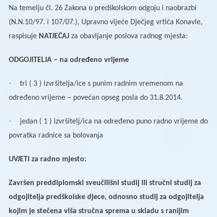
Na temelju čl. 26 Zakona o predškolskom odgoju i naobrazbi
(N.N.10/97. i 107/07.), Upravno vijeće Dječjeg vrtića Konavle,
raspisuje
NATJEČAJ
za obavljanje poslova radnog mjesta:
ODGOJITELJA – na određeno vrijeme
·
tri ( 3 ) izvršitelja/ice s punim radnim vremenom na
određeno vrijeme – povećan opseg posla do 31.8.2014.
·
jedan ( 1 ) izvršitelj/ica na određeno puno radno vrijeme do
povratka radnice sa bolovanja
UVJETI za radno mjesto:
Završen preddiplomski sveučilišni studij ili stručni studij za
odgojitelja predškolske djece, odnosno studij za odgojitelja
kojim je stečena viša stručna sprema u skladu s ranijim