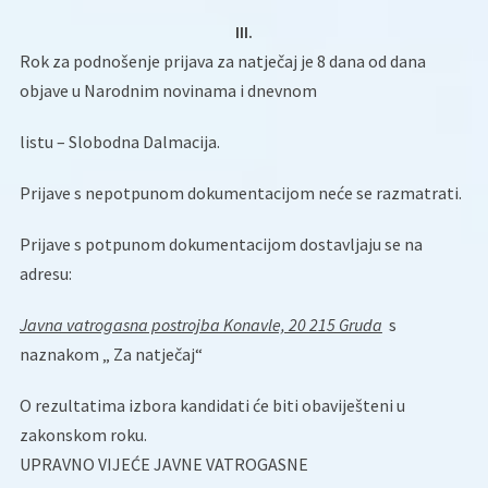
III.
Rok za podnošenje prijava za natječaj je 8 dana od dana
objave u Narodnim novinama i dnevnom
listu – Slobodna Dalmacija.
Prijave s nepotpunom dokumentacijom neće se razmatrati.
Prijave s potpunom dokumentacijom dostavljaju se na
adresu:
Javna vatrogasna postrojba Konavle, 20 215 Gruda
s
naznakom „ Za natječaj“
O rezultatima izbora kandidati će biti obaviješteni u
zakonskom roku.
UPRAVNO VIJEĆE JAVNE VATROGASNE