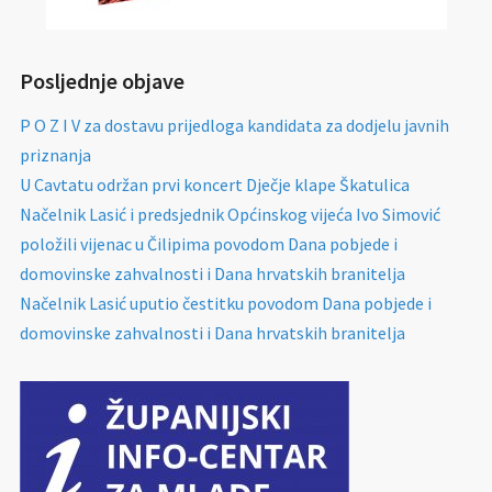
Posljednje objave
P O Z I V za dostavu prijedloga kandidata za dodjelu javnih
priznanja
U Cavtatu održan prvi koncert Dječje klape Škatulica
Načelnik Lasić i predsjednik Općinskog vijeća Ivo Simović
položili vijenac u Čilipima povodom Dana pobjede i
domovinske zahvalnosti i Dana hrvatskih branitelja
Načelnik Lasić uputio čestitku povodom Dana pobjede i
domovinske zahvalnosti i Dana hrvatskih branitelja