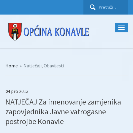
Pretraži:
Home
»
Natječaji
,
Obavijesti
04
pro
2013
NATJEČAJ Za imenovanje zamjenika
zapovjednika Javne vatrogasne
postrojbe Konavle