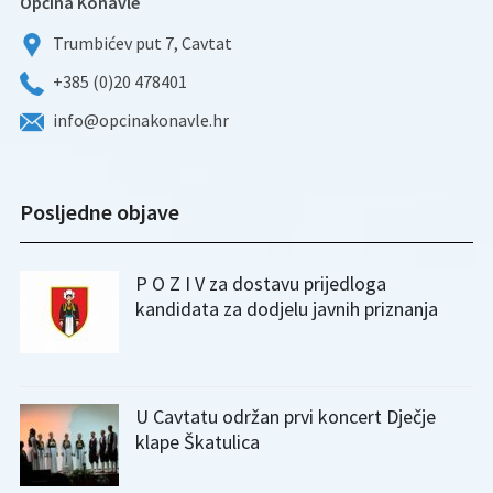
Općina Konavle
Trumbićev put 7, Cavtat
+385 (0)20 478401
info@opcinakonavle.hr
Posljedne objave
P O Z I V za dostavu prijedloga
kandidata za dodjelu javnih priznanja
U Cavtatu održan prvi koncert Dječje
klape Škatulica