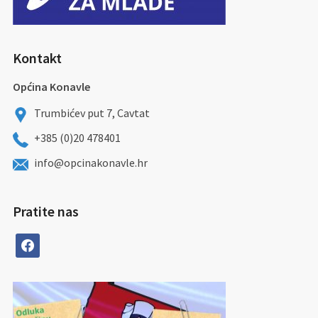
Kontakt
Općina Konavle
Trumbićev put 7, Cavtat
+385 (0)20 478401
info@opcinakonavle.hr
Pratite nas
facebook