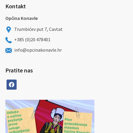
Kontakt
Općina Konavle
Trumbićev put 7, Cavtat
+385 (0)20 478401
info@opcinakonavle.hr
Pratite nas
facebook