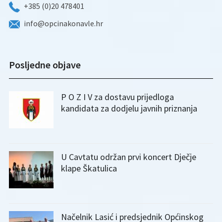
+385 (0)20 478401
info@opcinakonavle.hr
Posljedne objave
P O Z I V za dostavu prijedloga
kandidata za dodjelu javnih priznanja
U Cavtatu održan prvi koncert Dječje
klape Škatulica
Načelnik Lasić i predsjednik Općinskog