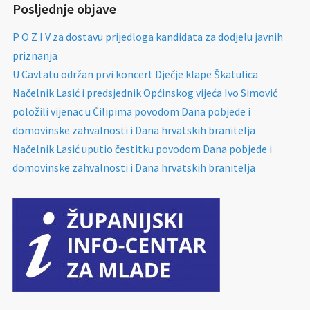
Posljednje objave
P O Z I V za dostavu prijedloga kandidata za dodjelu javnih
priznanja
U Cavtatu održan prvi koncert Dječje klape Škatulica
Načelnik Lasić i predsjednik Općinskog vijeća Ivo Simović
položili vijenac u Čilipima povodom Dana pobjede i
domovinske zahvalnosti i Dana hrvatskih branitelja
Načelnik Lasić uputio čestitku povodom Dana pobjede i
domovinske zahvalnosti i Dana hrvatskih branitelja