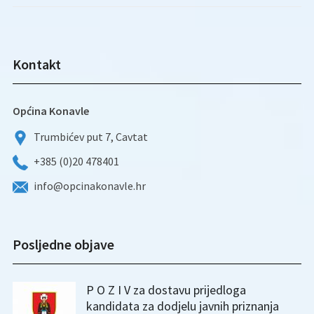
Kontakt
Općina Konavle
Trumbićev put 7, Cavtat
+385 (0)20 478401
info@opcinakonavle.hr
Posljedne objave
P O Z I V za dostavu prijedloga
kandidata za dodjelu javnih priznanja