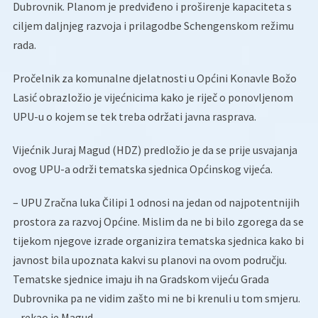
Dubrovnik. Planom je predviđeno i proširenje kapaciteta s
ciljem daljnjeg razvoja i prilagodbe Schengenskom režimu
rada.
Pročelnik za komunalne djelatnosti u Općini Konavle Božo
Lasić obrazložio je vijećnicima kako je riječ o ponovljenom
UPU-u o kojem se tek treba održati javna rasprava.
Vijećnik Juraj Magud (HDZ) predložio je da se prije usvajanja
ovog UPU-a održi tematska sjednica Općinskog vijeća.
– UPU Zračna luka Čilipi 1 odnosi na jedan od najpotentnijih
prostora za razvoj Općine. Mislim da ne bi bilo zgorega da se
tijekom njegove izrade organizira tematska sjednica kako bi
javnost bila upoznata kakvi su planovi na ovom području.
Tematske sjednice imaju ih na Gradskom vijeću Grada
Dubrovnika pa ne vidim zašto mi ne bi krenuli u tom smjeru.
– rekao je Magud.