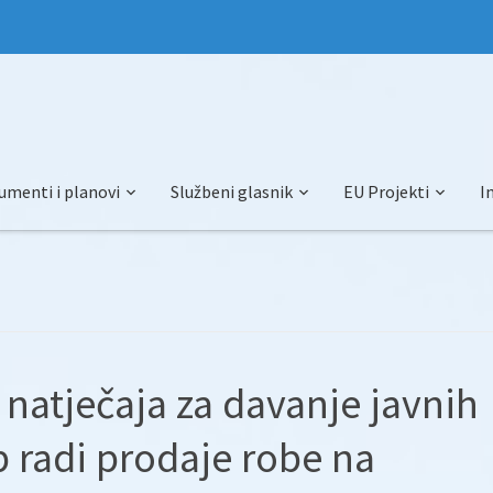
umenti i planovi
Službeni glasnik
EU Projekti
I
natječaja za davanje javnih
 radi prodaje robe na