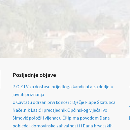
Posljednje objave
P O Z I V za dostavu prijedloga kandidata za dodjelu
javnih priznanja
U Cavtatu održan prvi koncert Dječje klape Škatulica
Načelnik Lasić i predsjednik Općinskog vijeća Ivo
Simović položili vijenac u Čilipima povodom Dana
pobjede i domovinske zahvalnosti i Dana hrvatskih