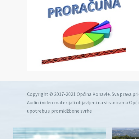
Copyright © 2017-2021 Općina Konavle. Sva prava pr
Audio i video materijali objavljeni na stranicama Opć
upotrebu u promidžbene svrhe