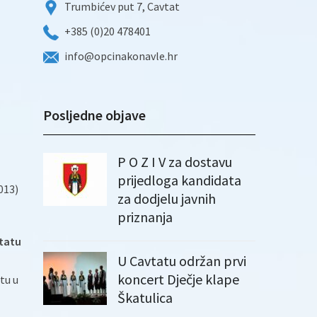
Trumbićev put 7, Cavtat
+385 (0)20 478401
info@opcinakonavle.hr
Posljedne objave
P O Z I V za dostavu
prijedloga kandidata
013)
za dodjelu javnih
priznanja
vtatu
U Cavtatu održan prvi
koncert Dječje klape
tu u
Škatulica