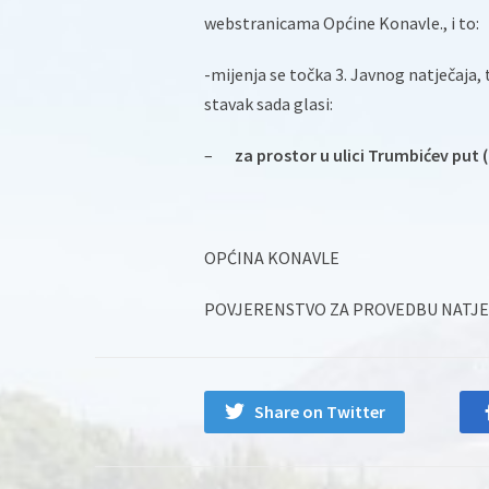
webstranicama Općine Konavle., i to:
-mijenja se točka 3. Javnog natječaja, 
stavak sada glasi:
–
za prostor u ulici Trumbićev put 
OPĆINA KONAVLE
POVJERENSTVO ZA PROVEDBU NATJ
Share on Twitter