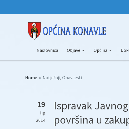
Naslovnica
Objave
Općina
Dok
Home
»
Natječaji
,
Obavijesti
Ispravak Javnog 
19
lip
površina u zakup
2014