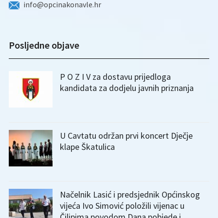
info@opcinakonavle.hr
Posljedne objave
P O Z I V za dostavu prijedloga
kandidata za dodjelu javnih priznanja
U Cavtatu održan prvi koncert Dječje
klape Škatulica
Načelnik Lasić i predsjednik Općinskog
vijeća Ivo Simović položili vijenac u
Čilipima povodom Dana pobjede i