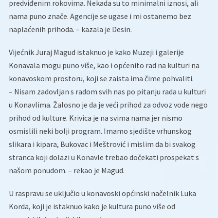
predviđenim rokovima. Nekada su to minimalni iznosi, ali
nama puno znače. Agencije se ugase i mi ostanemo bez
naplaćenih prihoda. – kazala je Desin.
Vijećnik Juraj Magud istaknuo je kako Muzeji i galerije
Konavala mogu puno više, kao i općenito rad na kulturi na
konavoskom prostoru, koji se zaista ima čime pohvaliti.
– Nisam zadovljan s radom svih nas po pitanju rada u kulturi
u Konavlima. Žalosno je da je veći prihod za odvoz vode nego
prihod od kulture. Krivica je na svima nama jer nismo
osmislili neki bolji program. Imamo sjedište vrhunskog
slikara i kipara, Bukovac i Meštrović i mislim da bi svakog
stranca koji dolazi u Konavle trebao dočekati prospekat s
našom ponudom. – rekao je Magud.
U raspravu se uključio u konavoski općinski načelnik Luka
Korda, koji je istaknuo kako je kultura puno više od