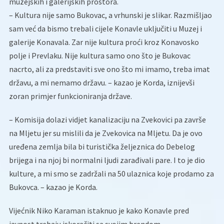
muzejskih i galerijskih prostora.
– Kultura nije samo Bukovac, a vrhunski je slikar. Razmišljao
sam već da bismo trebali cijele Konavle uključiti u Muzej i
galerije Konavala. Zar nije kultura proći kroz Konavosko
polje i Prevlaku. Nije kultura samo ono što je Bukovac
nacrto, ali za predstaviti sve ono što mi imamo, treba imat
državu, a mi nemamo državu. – kazao je Korda, iznijevši
zoran primjer funkcioniranja države.
– Komisija dolazi vidjet kanalizaciju na Zvekovici pa završe
na Mljetu jer su mislili da je Zvekovica na Mljetu. Da je ovo
uređena zemlja bila bi turistička željeznica do Debelog
brijega i na njoj bi normalni ljudi zarađivali pare. I to je dio
kulture, a mi smo se zadržali na 50 ulaznica koje prodamo za
Bukovca. – kazao je Korda.
Vijećnik Niko Karaman istaknuo je kako Konavle pred