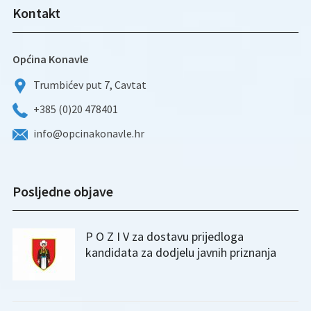
Kontakt
Općina Konavle
Trumbićev put 7, Cavtat
+385 (0)20 478401
info@opcinakonavle.hr
Posljedne objave
P O Z I V za dostavu prijedloga
kandidata za dodjelu javnih priznanja