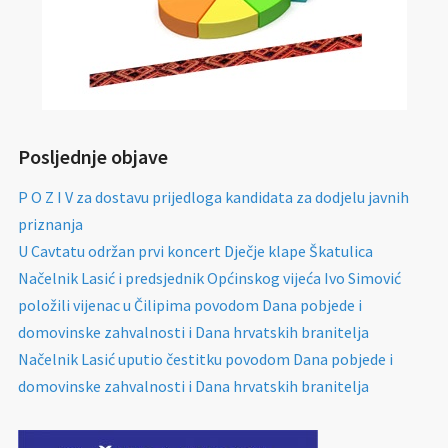
Posljednje objave
P O Z I V za dostavu prijedloga kandidata za dodjelu javnih
priznanja
U Cavtatu održan prvi koncert Dječje klape Škatulica
Načelnik Lasić i predsjednik Općinskog vijeća Ivo Simović
položili vijenac u Čilipima povodom Dana pobjede i
domovinske zahvalnosti i Dana hrvatskih branitelja
Načelnik Lasić uputio čestitku povodom Dana pobjede i
domovinske zahvalnosti i Dana hrvatskih branitelja