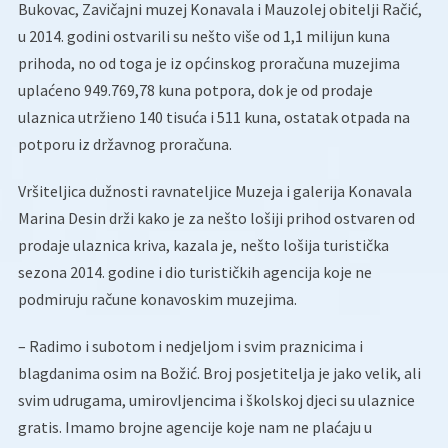
Bukovac, Zavičajni muzej Konavala i Mauzolej obitelji Račić,
u 2014. godini ostvarili su nešto više od 1,1 milijun kuna
prihoda, no od toga je iz općinskog proračuna muzejima
uplaćeno 949.769,78 kuna potpora, dok je od prodaje
ulaznica utržieno 140 tisuća i 511 kuna, ostatak otpada na
potporu iz državnog proračuna.
Vršiteljica dužnosti ravnateljice Muzeja i galerija Konavala
Marina Desin drži kako je za nešto lošiji prihod ostvaren od
prodaje ulaznica kriva, kazala je, nešto lošija turistička
sezona 2014. godine i dio turističkih agencija koje ne
podmiruju račune konavoskim muzejima.
– Radimo i subotom i nedjeljom i svim praznicima i
blagdanima osim na Božić. Broj posjetitelja je jako velik, ali
svim udrugama, umirovljencima i školskoj djeci su ulaznice
gratis. Imamo brojne agencije koje nam ne plaćaju u