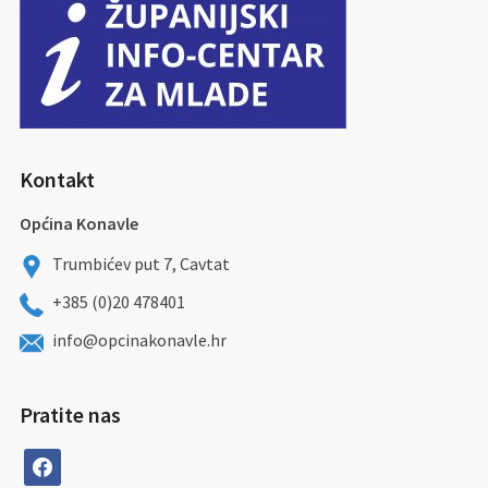
Kontakt
Općina Konavle
Trumbićev put 7, Cavtat
+385 (0)20 478401
info@opcinakonavle.hr
Pratite nas
facebook