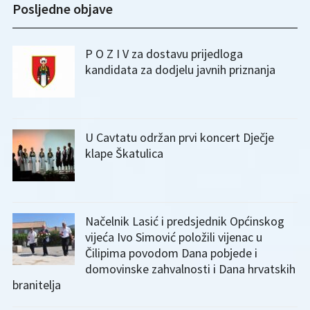
Posljedne objave
P O Z I V za dostavu prijedloga
kandidata za dodjelu javnih priznanja
U Cavtatu održan prvi koncert Dječje
klape Škatulica
Načelnik Lasić i predsjednik Općinskog
vijeća Ivo Simović položili vijenac u
Čilipima povodom Dana pobjede i
domovinske zahvalnosti i Dana hrvatskih
branitelja