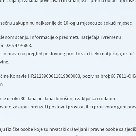
m trajanja zakupa povećavati ili smanjivati prema odluci općinsk
esečnu zakupninu najkasnije do 10-og u mjesecu za tekući mjesec.
viđenom stanju. Informacije o predmetu natječaja i vremenu
on 020/479-863.
stio pravo na pregled poslovnog prostora u tijeku natječaja, u sluč
vine.
Općine Konavle:HR2123900011819800003, poziv na broj: 68 7811-OIB
n.
nije u roku 30 dana od dana donošenja zaključka o odabiru
ovor o zakupu i preuzeti poslovni prostor, ili u protivnom gubi pra
ju fizičke osobe koje su hrvatski državljani i pravne osobe sa sjed