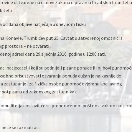
mirovine ostvarene na osnovi Zakona o pravima hrvatskih branitelja
itelji.
a od dana objave natječaja u dnevnom tisku.
na Konavle, Trumbićev put 25. Cavtat u zatvorenoj omotnici s
 prostora – ne otvarati»
noj adresi dana 29.siječnja 2016. godine u 12:00 sati.
i natjecatelji koji su podnijeli pisane ponude ili njihovi punomoćn
osobno prisustvovati otvaranju ponuda dužan je najkasnije do
a zastupanje (za fizičke osobe punomoć ovjerenu kod javnog
ć potpisanu od zakonskog zastupnika).
g ponuditelja dostavit će se preporučenom poštom svakom natjeca
neće se razmatrati.