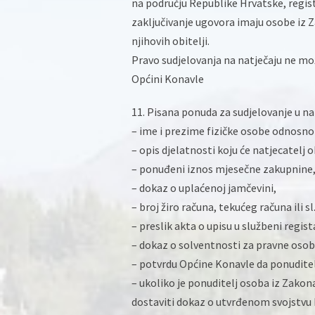
na području Republike Hrvatske, regist
zaključivanje ugovora imaju osobe iz 
njihovih obitelji.
Pravo sudjelovanja na natječaju ne mož
Općini Konavle
11. Pisana ponuda za sudjelovanje u na
– ime i prezime fizičke osobe odnosno
– opis djelatnosti koju će natjecatelj
– ponuđeni iznos mjesečne zakupnine
– dokaz o uplaćenoj jamčevini,
– broj žiro računa, tekućeg računa ili s
– preslik akta o upisu u službeni regis
– dokaz o solventnosti za pravne osob
– potvrdu Općine Konavle da ponudit
– ukoliko je ponuditelj osoba iz Zakona
dostaviti dokaz o utvrđenom svojstvu 