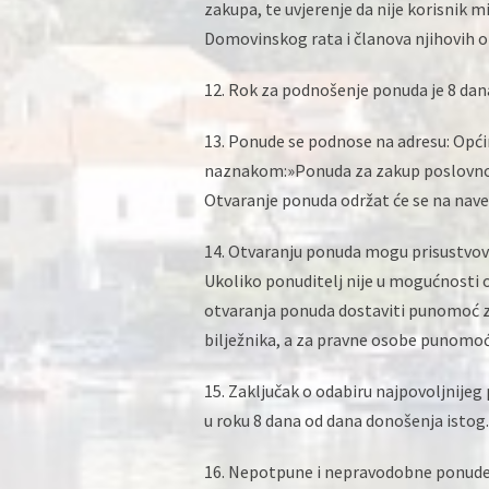
zakupa, te uvjerenje da nije korisnik 
Domovinskog rata i članova njihovih ob
12. Rok za podnošenje ponuda je 8 dan
13. Ponude se podnose na adresu: Opći
naznakom:»Ponuda za zakup poslovnog
Otvaranje ponuda održat će se na navede
14. Otvaranju ponuda mogu prisustvovat
Ukoliko ponuditelj nije u mogućnosti 
otvaranja ponuda dostaviti punomoć z
bilježnika, a za pravne osobe punomo
15. Zaključak o odabiru najpovoljnije
u roku 8 dana od dana donošenja istog.
16. Nepotpune i nepravodobne ponude 