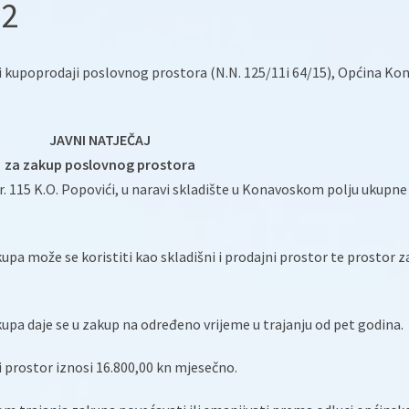
m2
i kupoprodaji poslovnog prostora (N.N. 125/11i 64/15), Općina Ko
JAVNI NATJEČAJ
za zakup poslovnog prostora
gr. 115 K.O. Popovići, u naravi skladište u Konavoskom polju ukupne
upa može se koristiti kao skladišni i prodajni prostor te prostor z
kupa daje se u zakup na određeno vrijeme u trajanju od pet godina.
 prostor iznosi 16.800,00 kn mjesečno.