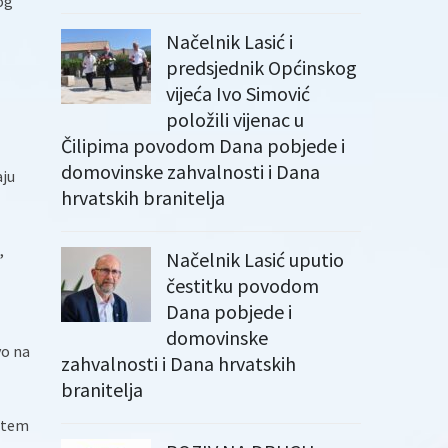
og
Načelnik Lasić i
predsjednik Općinskog
vijeća Ivo Simović
položili vijenac u
Čilipima povodom Dana pobjede i
domovinske zahvalnosti i Dana
aju
hrvatskih branitelja
,
Načelnik Lasić uputio
čestitku povodom
Dana pobjede i
domovinske
vo na
zahvalnosti i Dana hrvatskih
branitelja
ištem