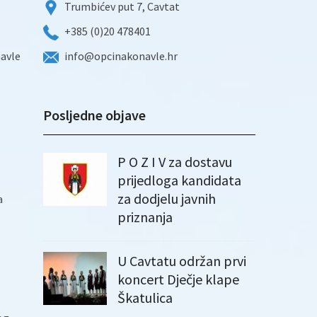
Trumbićev put 7, Cavtat
+385 (0)20 478401
navle
info@opcinakonavle.hr
Posljedne objave
P O Z I V za dostavu
prijedloga kandidata
za dodjelu javnih
a
priznanja
U Cavtatu održan prvi
koncert Dječje klape
Škatulica