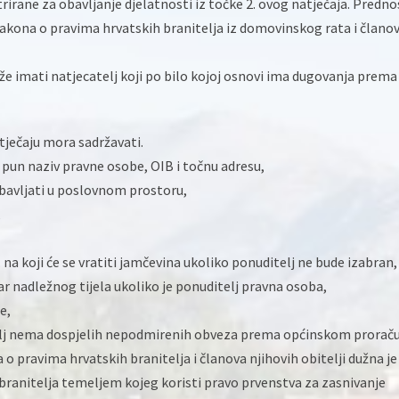
rirane za obavljanje djelatnosti iz točke 2. ovog natječaja. Predno
Zakona o pravima hrvatskih branitelja iz domovinskog rata i člano
e imati natjecatelj koji po bilo kojoj osnovi ima dugovanja prema
tječaju mora sadržavati.
 pun naziv pravne osobe, OIB i točnu adresu,
 obavljati u poslovnom prostoru,
,
l. na koji će se vratiti jamčevina ukoliko ponuditelj ne bude izabran,
tar nadležnog tijela ukoliko je ponuditelj pravna osoba,
e,
elj nema dospjelih nepodmirenih obveza prema općinskom prorač
 o pravima hrvatskih branitelja i članova njihovih obitelji dužna je
branitelja temeljem kojeg koristi pravo prvenstva za zasnivanje