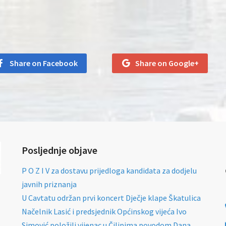
Share on Facebook
Share on Google+
Posljednje objave
P O Z I V za dostavu prijedloga kandidata za dodjelu
javnih priznanja
U Cavtatu održan prvi koncert Dječje klape Škatulica
Načelnik Lasić i predsjednik Općinskog vijeća Ivo
Simović položili vijenac u Čilipima povodom Dana