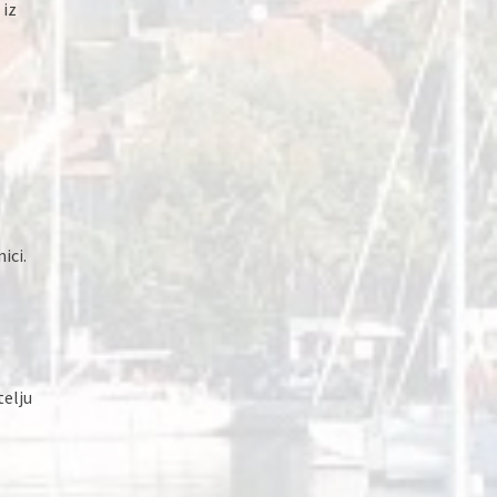
 iz
ici.
telju