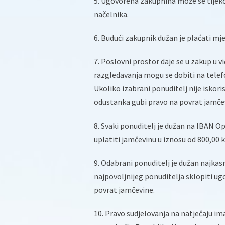
5. Ugovorena zakupnina može se tijeko
načelnika.
6. Budući zakupnik dužan je plaćati mj
7. Poslovni prostor daje se u zakup u 
razgledavanja mogu se dobiti na telef
Ukoliko izabrani ponuditelj nije iskori
odustanka gubi pravo na povrat jamče
8. Svaki ponuditelj je dužan na IBAN 
uplatiti jamčevinu u iznosu od 800,00 k
9. Odabrani ponuditelj je dužan najkas
najpovoljnijeg ponuditelja sklopiti ug
povrat jamčevine.
10. Pravo sudjelovanja na natječaju ima