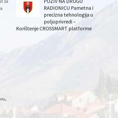
POZIV NA DRUGU
st za
RADIONICU Pametna i
va
precizna tehnologija u
poljoprivredi –
Korištenje CROSSMART platforme
unu,