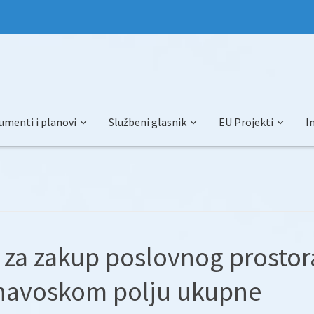
umenti i planovi
Službeni glasnik
EU Projekti
I
za zakup poslovnog prostor
onavoskom polju ukupne