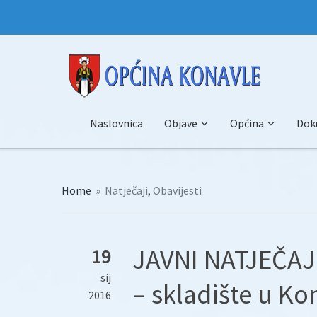
Naslovnica
Objave
Općina
Dok
Home
»
Natječaji
,
Obavijesti
JAVNI NATJEČAJ 
19
sij
– skladište u K
2016