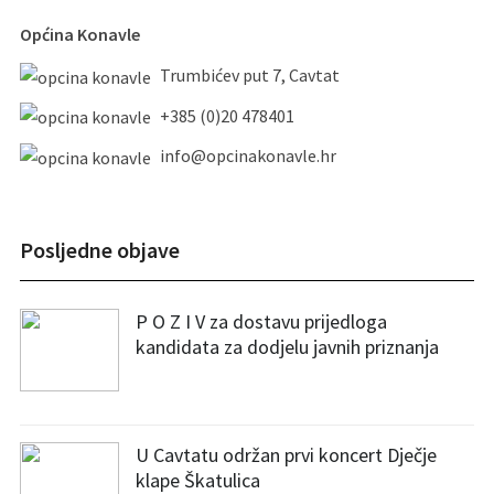
Općina Konavle
Trumbićev put 7, Cavtat
+385 (0)20 478401
info@opcinakonavle.hr
Posljedne objave
P O Z I V za dostavu prijedloga
kandidata za dodjelu javnih priznanja
U Cavtatu održan prvi koncert Dječje
klape Škatulica