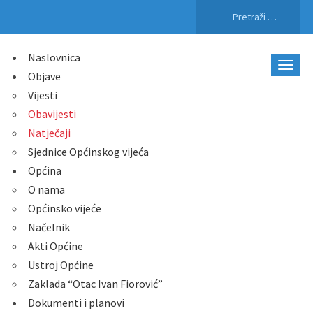
Pretraži:
Naslovnica
Objave
Vijesti
Obavijesti
Natječaji
Sjednice Općinskog vijeća
Općina
O nama
Općinsko vijeće
Načelnik
Akti Općine
Ustroj Općine
Zaklada “Otac Ivan Fiorović”
Dokumenti i planovi