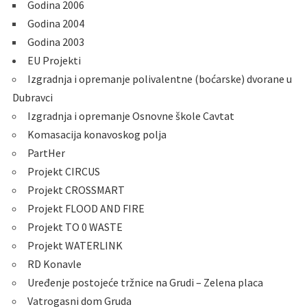
Godina 2006
Godina 2004
Godina 2003
EU Projekti
Izgradnja i opremanje polivalentne (boćarske) dvorane u
Dubravci
Izgradnja i opremanje Osnovne škole Cavtat
Komasacija konavoskog polja
PartHer
Projekt CIRCUS
Projekt CROSSMART
Projekt FLOOD AND FIRE
Projekt TO 0 WASTE
Projekt WATERLINK
RD Konavle
Uređenje postojeće tržnice na Grudi – Zelena placa
Vatrogasni dom Gruda