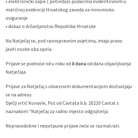
• elektronički zapis ( potvrda)o podacima evidentiranim u
matičnoj evidenciji Hrvatskog zavoda za mirovinsko
osiguranje
• dokaz o državljanstvu Republike Hrvatske
Na Natječaj se, pod ravnopravnim uvjetima, imaju pravo
javiti osobe oba spola.
Prijave se podnose od u roku od
8 dana
od dana objavljivanja
Natječaja.
Prijave za Natječaj s obveznom dokumentacijom dostavljaju
se na adresu:
Dječji vrtić Konavle, Put od Cavtata b.b. 20210 Cavtat s
naznakom “Natječaj za radno mjesto odgojitelja.
Nepravodobne i nepotpune prijave neće se razmatrati.