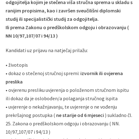
odgojitelja kojim je stečena viša stručna sprema u skladu s
ranijim propisima, kao i završen sveučilišni diplomski
studij ili specijalistički studij za odgojitelja.
Ili prema Zakonu o predškolskom odgoju i obrazovanju (
NN 10/97,107/07 i 94/13 )
Kandidati uz prijavu na natječaj prilažu:
• životopis
• dokaz o stečenoj stručnoj spremi:
izvornik ili ovjerena
preslika
• ovjerenu presliku uvjerenja o položenom stručnom ispitu
ili dokaz da je oslobođen/a polaganja stručnog ispita
• uvjerenje o nekažnjavanju, te uvjerenje o ne vođenju
prekršajnog postupka (
ne starije od 6 mjeseci
) sukladno čl.
25. Zakona o predškolskom odgoju i obrazovanju ( NN.
10/97,107/07 i 94/13 )