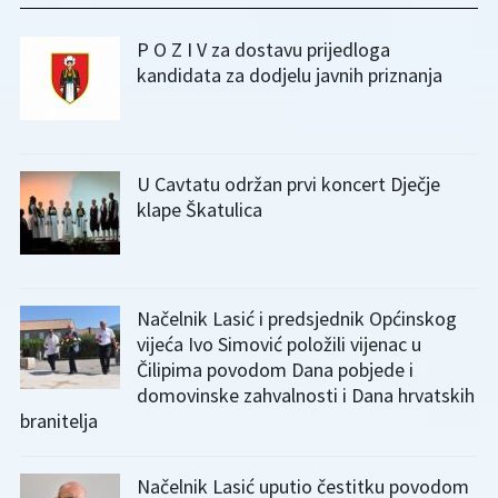
P O Z I V za dostavu prijedloga
kandidata za dodjelu javnih priznanja
U Cavtatu održan prvi koncert Dječje
klape Škatulica
Načelnik Lasić i predsjednik Općinskog
vijeća Ivo Simović položili vijenac u
Čilipima povodom Dana pobjede i
domovinske zahvalnosti i Dana hrvatskih
branitelja
Načelnik Lasić uputio čestitku povodom