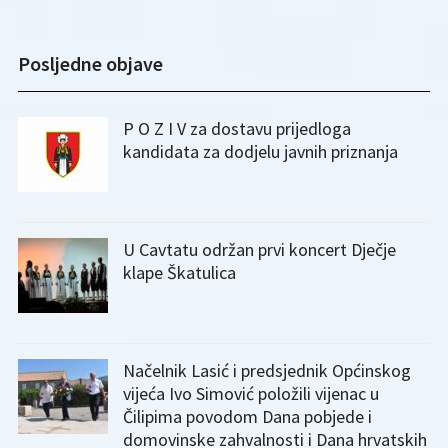
Posljedne objave
P O Z I V za dostavu prijedloga
kandidata za dodjelu javnih priznanja
U Cavtatu održan prvi koncert Dječje
klape Škatulica
Načelnik Lasić i predsjednik Općinskog
vijeća Ivo Simović položili vijenac u
Čilipima povodom Dana pobjede i
domovinske zahvalnosti i Dana hrvatskih