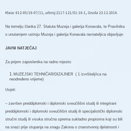
Klasa: 612-05/16-07/11, urbroj:2117-121/01-16-1, Gruda 23.12.2016.
Na temelju članka 27. Statuta Muzeja i galerija Konavala, te Pravilnika
o unutarnjem ustroju Muzeja i galerija Konavala ravnateljica objavljuje:
JAVNI NATJEČAJ
Za prijem zaposlenika na radno mjesto:
MUZEJSKI TEHNIČAR/DIZAJNER ( 1 izvršitelj/ica na
neodređeno vrijeme)
Uvjeti:
– završen preddiplomski i diplomski sveučilišni studij ili integrirani
preddiplomski i diplomski sveučilišni studij ili specijalistički diplomski
stručni studij ili visoka stručna sprema sukladno propisima koji su bili
na snazi prije stupanja na snagu Zakona o znanstvenoj djelatnosti i