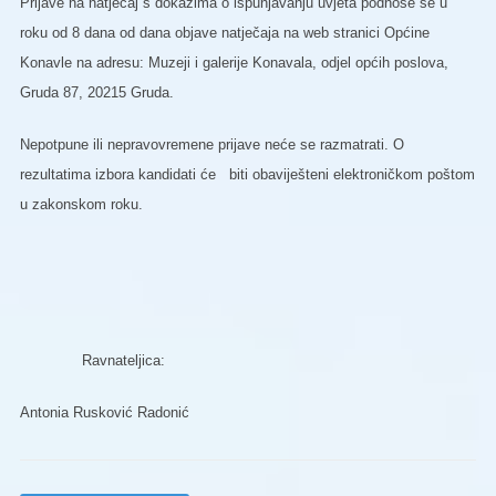
Prijave na natječaj s dokazima o ispunjavanju uvjeta podnose se u
roku od 8 dana od dana objave natječaja na web stranici Općine
Konavle na adresu: Muzeji i galerije Konavala, odjel općih poslova,
Gruda 87, 20215 Gruda.
Nepotpune ili nepravovremene prijave neće se razmatrati. O
rezultatima izbora kandidati će biti obaviješteni elektroničkom poštom
u zakonskom roku.
Ravnateljica:
Antonia Rusković Radonić