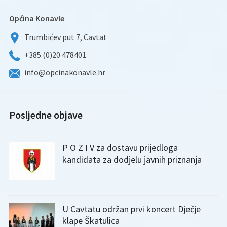
Općina Konavle
Trumbićev put 7, Cavtat
+385 (0)20 478401
info@opcinakonavle.hr
Posljedne objave
P O Z I V za dostavu prijedloga
kandidata za dodjelu javnih priznanja
U Cavtatu održan prvi koncert Dječje
klape Škatulica