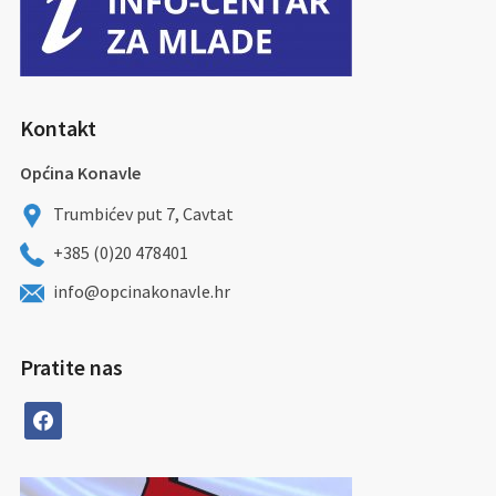
Kontakt
Općina Konavle
Trumbićev put 7, Cavtat
+385 (0)20 478401
info@opcinakonavle.hr
Pratite nas
facebook