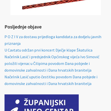
Posljednje objave
P O Z I V za dostavu prijedloga kandidata za dodjelu javnih
priznanja
U Cavtatu održan prvi koncert Dječje klape Škatulica
Načelnik Lasić i predsjednik Općinskog vijeća Ivo Simović
položili vijenac u Čilipima povodom Dana pobjede i
domovinske zahvalnosti i Dana hrvatskih branitelja
Načelnik Lasić uputio čestitku povodom Dana pobjede i
domovinske zahvalnosti i Dana hrvatskih branitelja