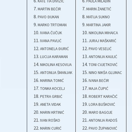
KATE TIA DIVIZIĆ
PAULA MILADIN
MARTIN BEĆIR
MARIN ŽANETIĆ
PAVO ĐUKAN
MATIJA SUKNO
MARKO TRTOMAN
MARTINA JAKIR
IVANA ČUČUK
NIKOLINA MIHAICA
IVANA PAVLIĆ
JURAJ MAŠKARIĆ
ANTONELA ĐURIĆ
PAVO VESELIĆ
LUCIJA KARAMAN
ANTONIJA KAULIĆ
NIKOLINA KESOVIJA
TONI CVJETKOVIĆ
ANTONIJA ŠMANJAK
NINO NIKŠA GLUMAC
MARINA TOMIĆ
IVANA BEĆIR
TONKA KOCELJ
MAJA ČUPIĆ
PETRA GRBIĆ
ROBERT KARAČIĆ
ANETA VIDAK
LORA BUŠKOVIĆ
MARIN KRTINIĆ
MARO BAGOJE
IVAN ROŠKO
ANTONIJA RADOŠ
MARIN CURIĆ
PAVO ŽUPANOVIĆ