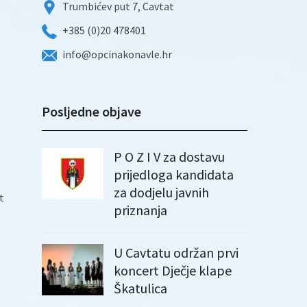
Trumbićev put 7, Cavtat
+385 (0)20 478401
info@opcinakonavle.hr
Posljedne objave
P O Z I V za dostavu
prijedloga kandidata
za dodjelu javnih
t
priznanja
U Cavtatu održan prvi
koncert Dječje klape
Škatulica