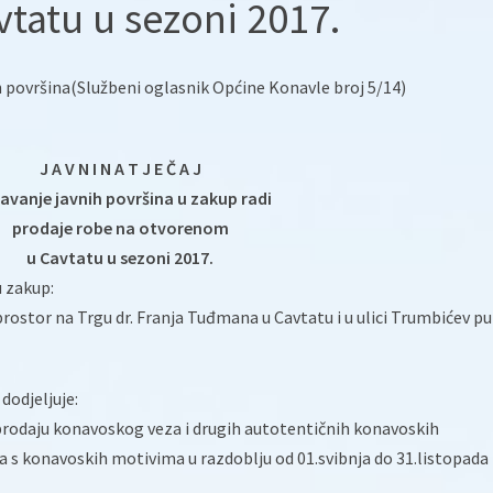
tatu u sezoni 2017.
 površina(Službeni oglasnik Općine Konavle broj 5/14)
J A V N I N A T J E Č A J
avanje javnih površina u zakup radi
prodaje robe na otvorenom
u Cavtatu u sezoni 2017.
u zakup:
prostor na Trgu dr. Franja Tuđmana u Cavtatu i u ulici Trumbićev pu
dodjeljuje:
a prodaju konavoskog veza i drugih autotentičnih konavoskih
ca s konavoskih motivima u razdoblju od 01.svibnja do 31.listopada