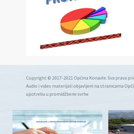
Copyright © 2017-2021 Općina Konavle. Sva prava pr
Audio i video materijali objavljeni na stranicama Opć
upotrebu u promidžbene svrhe