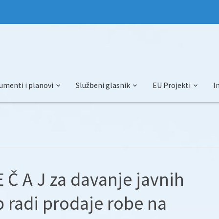
umenti i planovi
Službeni glasnik
EU Projekti
I
 E Č A J za davanje javnih
 radi prodaje robe na