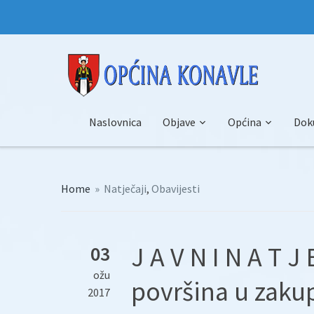
Naslovnica
Objave
Općina
Dok
Home
»
Natječaji
,
Obavijesti
J A V N I N A T J
03
ožu
površina u zakup
2017