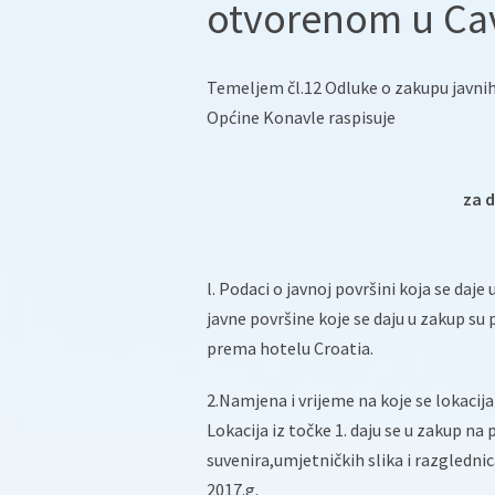
otvorenom u Cav
Temeljem čl.12 Odluke o zakupu javnih
Općine Konavle raspisuje
za d
l. Podaci o javnoj površini koja se daje 
javne površine koje se daju u zakup su 
prema hotelu Croatia.
2.Namjena i vrijeme na koje se lokacija 
Lokacija iz točke 1. daju se u zakup n
suvenira,umjetničkih slika i razgledni
2017.g.