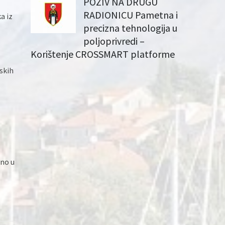
POZIV NA DRUGU
RADIONICU Pametna i
a iz
precizna tehnologija u
poljoprivredi –
Korištenje CROSSMART platforme
skih
vno u