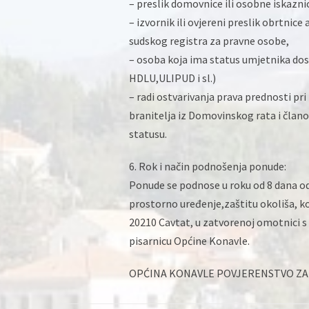
– preslik domovnice ili osobne iskaznic
– izvornik ili ovjereni preslik obrtnice 
sudskog registra za pravne osobe,
– osoba koja ima status umjetnika do
HDLU,ULIPUD i sl.)
– radi ostvarivanja prava prednosti pr
branitelja iz Domovinskog rata i člano
statusu.
6. Rok i način podnošenja ponude:
Ponude se podnose u roku od 8 dana od 
prostorno uređenje,zaštitu okoliša, 
20210 Cavtat, u zatvorenoj omotnici s
pisarnicu Općine Konavle.
OPĆINA KONAVLE POVJERENSTVO ZA