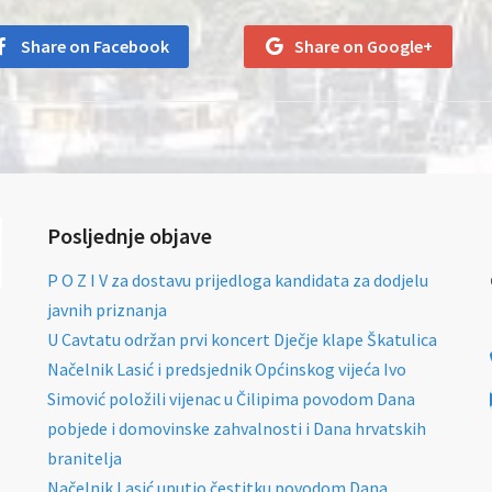
Share on Facebook
Share on Google+
Posljednje objave
P O Z I V za dostavu prijedloga kandidata za dodjelu
javnih priznanja
U Cavtatu održan prvi koncert Dječje klape Škatulica
Načelnik Lasić i predsjednik Općinskog vijeća Ivo
Simović položili vijenac u Čilipima povodom Dana
pobjede i domovinske zahvalnosti i Dana hrvatskih
branitelja
Načelnik Lasić uputio čestitku povodom Dana