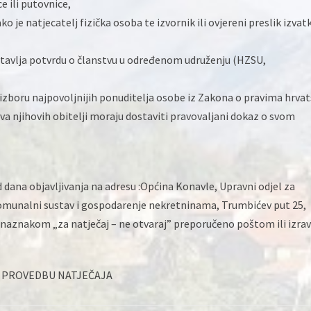
e ili putovnice,
ako je natjecatelj fizička osoba te izvornik ili ovjereni preslik izvatk
stavlja potvrdu o članstvu u određenom udruženju (HZSU,
i izboru najpovoljnijih ponuditelja osobe iz Zakona o pravima hrvat
va njihovih obitelji moraju dostaviti pravovaljani dokaz o svom
dana objavljivanja na adresu :Općina Konavle, Upravni odjel za
komunalni sustav i gospodarenje nekretninama, Trumbićev put 25,
 naznakom „za natječaj – ne otvaraj” preporučeno poštom ili izra
 PROVEDBU NATJEČAJA