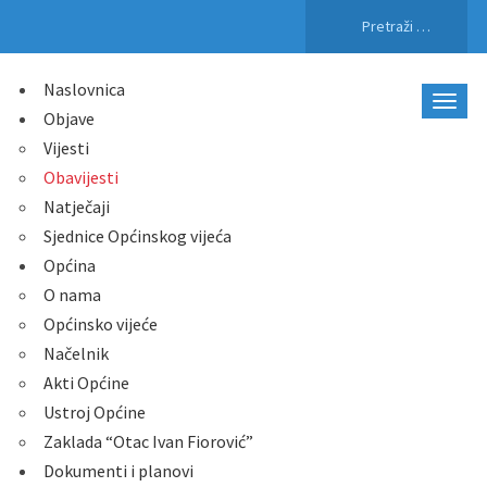
Pretraži:
Naslovnica
Objave
Vijesti
Obavijesti
Natječaji
Sjednice Općinskog vijeća
Općina
O nama
Općinsko vijeće
Načelnik
Akti Općine
Ustroj Općine
Zaklada “Otac Ivan Fiorović”
Dokumenti i planovi