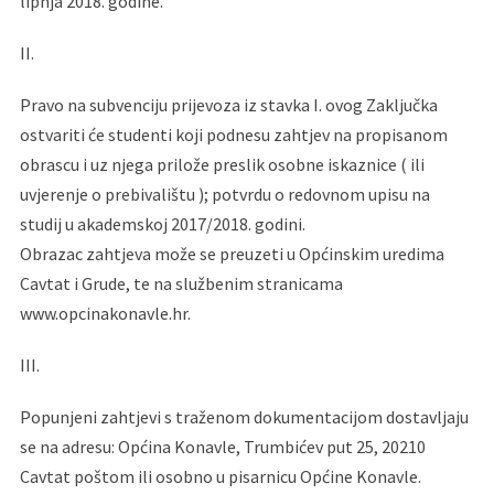
lipnja 2018. godine.
II.
Pravo na subvenciju prijevoza iz stavka I. ovog Zaključka
ostvariti će studenti koji podnesu zahtjev na propisanom
obrascu i uz njega prilože preslik osobne iskaznice ( ili
uvjerenje o prebivalištu ); potvrdu o redovnom upisu na
studij u akademskoj 2017/2018. godini.
Obrazac zahtjeva može se preuzeti u Općinskim uredima
Cavtat i Grude, te na službenim stranicama
www.opcinakonavle.hr.
III.
Popunjeni zahtjevi s traženom dokumentacijom dostavljaju
se na adresu: Općina Konavle, Trumbićev put 25, 20210
Cavtat poštom ili osobno u pisarnicu Općine Konavle.