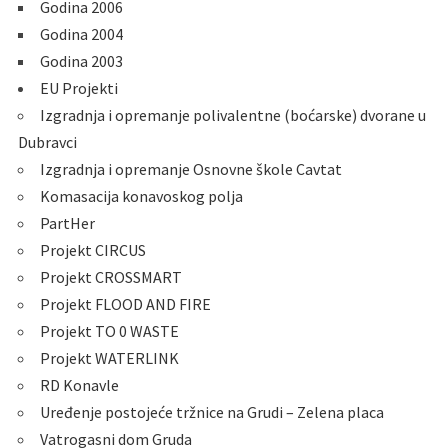
Godina 2006
Godina 2004
Godina 2003
EU Projekti
Izgradnja i opremanje polivalentne (boćarske) dvorane u
Dubravci
Izgradnja i opremanje Osnovne škole Cavtat
Komasacija konavoskog polja
PartHer
Projekt CIRCUS
Projekt CROSSMART
Projekt FLOOD AND FIRE
Projekt TO 0 WASTE
Projekt WATERLINK
RD Konavle
Uređenje postojeće tržnice na Grudi – Zelena placa
Vatrogasni dom Gruda