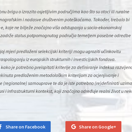
 brigu o izrazito osjetljivim područjima kao što su otoci ili ruralne
mografskim i nadasve društvenim poteškoćama. Također, trebalo bi
-e, koje ne bilježe značajno viša odstupanja u socio-ekonomskoj
ve, zadrže status potpomognutog područja temeljem posebne odredbe
joj mjeri predloženi selekcijski kriteriji mogu ugroziti učinkovitu
aspolaganju iz europskih strukturnih i investicijskih fondova.
o je potrebno preispitati kriterije za definiranje indeksa razvijeno
kinuta predloženim metodološkim kriterijom za ocjenjivanje i
e (regionalne) samouprave te da je iste potrebno (re)definirati uzima
isni i infrastrukturni kontekst, koji značajno određuje realni život u nek
Share on Facebook
Share on Google+