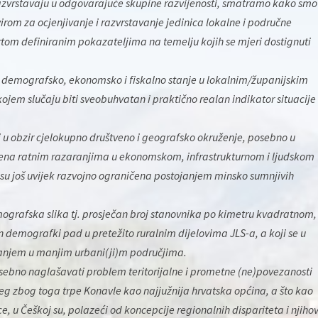
azvrstavaju u odgovarajuće skupine razvijenosti, smatramo kako smo
om za ocjenjivanje i razvrstavanje jedinica lokalne i područne
om definiranim pokazateljima na temelju kojih se mjeri dostignuti
vo demografsko, ekonomsko i fiskalno stanje u lokalnim/županijskim
jem slučaju biti sveobuhvatan i praktično realan indikator situacije
 u obzir cjelokupno društveno i geografsko okruženje, posebno u
đena ratnim razaranjima u ekonomskom, infrastrukturnom i ljudskom
su još uvijek razvojno ograničena postojanjem minsko sumnjivih
ografska slika tj. prosječan broj stanovnika po kimetru kvadratnom, a
n demografki pad u pretežito ruralnim dijelovima JLS-a, a koji se u
anjem u manjim urbani(ji)m područjima.
ebno naglašavati problem teritorijalne i prometne (ne)povezanosti
jeg zbog toga trpe Konavle kao najjužnija hrvatska općina, a što kao
ice, u Češkoj su, polazeći od koncepcije regionalnih dispariteta i njiho