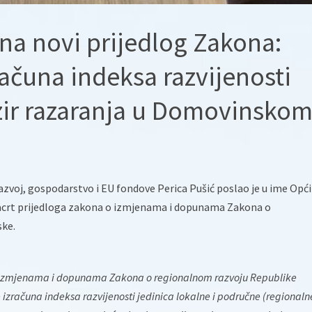
na novi prijedlog Zakona:
ačuna indeksa razvijenosti
zir razaranja u Domovinsko
azvoj, gospodarstvo i EU fondove Perica Pušić poslao je u ime Opć
Nacrt prijedloga zakona o izmjenama i dopunama Zakona o
ske.
o izmjenama i dopunama Zakona o regionalnom razvoju Republike
 izračuna indeksa razvijenosti jedinica lokalne i područne (regionaln