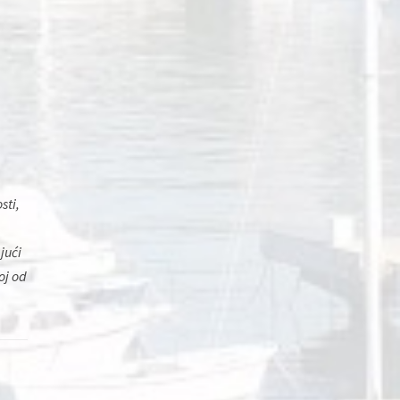
sti,
jući
oj od