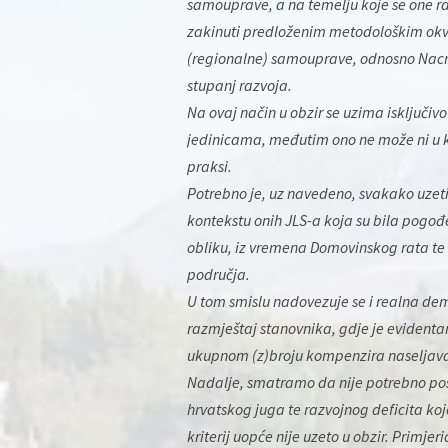
samouprave, a na temelju koje se one r
zakinuti predloženim metodološkim okvir
(regionalne) samouprave, odnosno Nacrt
stupanj razvoja.
Na ovaj način u obzir se uzima isključi
jedinicama, međutim ono ne može ni u ko
praksi.
Potrebno je, uz navedeno, svakako uzeti
kontekstu onih JLS-a koja su bila pogo
obliku, iz vremena Domovinskog rata te 
područja.
U tom smislu nadovezuje se i realna dem
razmještaj stanovnika, gdje je evidenta
ukupnom (z)broju kompenzira naseljav
Nadalje, smatramo da nije potrebno pos
hrvatskog juga te razvojnog deficita ko
kriterij uopće nije uzeto u obzir. Primjer