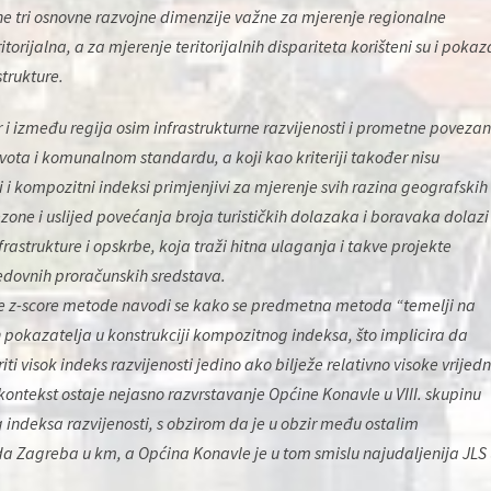
e tri osnovne razvojne dimenzije važne za mjerenje regionalne
orijalna, a za mjerenje teritorijalnih dispariteta korišteni su i pokaza
strukture.
 i između regija osim infrastrukturne razvijenosti i prometne povezan
vota i komunalnom standardu, a koji kao kriteriji također nisu
i i kompozitni indeksi primjenjivi za mjerenje svih razina geografskih 
sezone i uslijed povećanja broja turističkih dolazaka i boravaka dolazi
frastrukture i opskrbe, koja traži hitna ulaganja i takve projekte
redovnih proračunskih sredstava.
ne z-score metode navodi se kako se predmetna metoda “temelji na
h pokazatelja u konstrukciji kompozitnog indeksa, što implicira da
i visok indeks razvijenosti jedino ako bilježe relativno visoke vrijedn
ontekst ostaje nejasno razvrstavanje Općine Konavle u VIII. skupinu
indeksa razvijenosti, s obzirom da je u obzir među ostalim
a Zagreba u km, a Općina Konavle je u tom smislu najudaljenija JLS