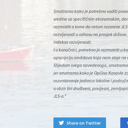
Smatramo kako je potrebno voditi posebnu
sredine sa specifičnim ekonomskim, de
razmisliti o tome da ratom razorene JLS
razvijenosti u odnosu na prosjek drža
indeksa razvijenosti.
I u konačnici, potrebno je razmotriti u ko
apsorpciju sredstava koja nam stoje na r
Slijedom svega navedenoga, smatramo kak
jer smatramo kako je Općina Konavle za
razvrstavanje jedinica lokalne i područn
u obzir širi društveni, povijesni, zemljop
JLS-a.”
Share on Twitter