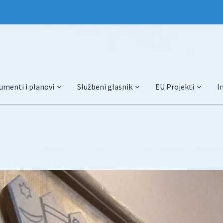
umenti i planovi
Službeni glasnik
EU Projekti
I