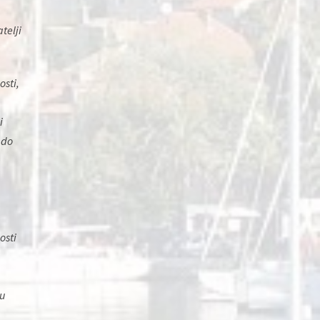
telji
osti,
i
 do
osti
 u