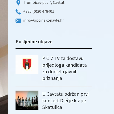
Trumbićev put 7, Cavtat
+385 (0)20 478401
info@opcinakonavle.hr
Posljedne objave
P O Z I V za dostavu
prijedloga kandidata
za dodjelu javnih
priznanja
U Cavtatu održan prvi
koncert Dječje klape
Škatulica