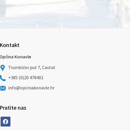
Kontakt
Općina Konavle
Trumbićev put 7, Cavtat
+385 (0)20 478401
info@opcinakonavle.hr
Pratite nas
facebook