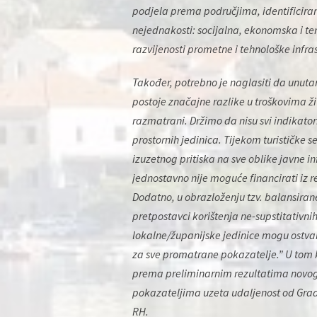
podjela prema područjima, identificiran
nejednakosti: socijalna, ekonomska i terit
razvijenosti prometne i tehnološke infra
Također, potrebno je naglasiti da unutar
postoje značajne razlike u troškovima ži
razmatrani. Držimo da nisu svi indikator
prostornih jedinica. Tijekom turističke 
izuzetnog pritiska na sve oblike javne in
jednostavno nije moguće financirati iz 
Dodatno, u obrazloženju tzv. balansira
pretpostavci korištenja ne-supstitativni
lokalne/županijske jedinice mogu ostvarit
za sve promatrane pokazatelje.” U tom k
prema preliminarnim rezultatima novog 
pokazateljima uzeta udaljenost od Grad
RH.