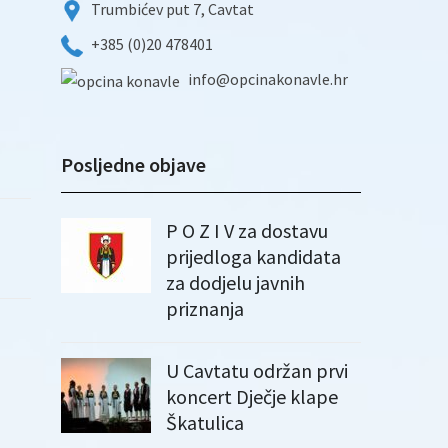
Trumbićev put 7, Cavtat
+385 (0)20 478401
info@opcinakonavle.hr
Posljedne objave
P O Z I V za dostavu
prijedloga kandidata
za dodjelu javnih
priznanja
U Cavtatu održan prvi
koncert Dječje klape
Škatulica