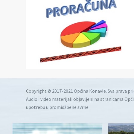
Copyright © 2017-2021 Općina Konavle. Sva prava pr
Audio i video materijali objavljeni na stranicama Opć
upotrebu u promidžbene svrhe