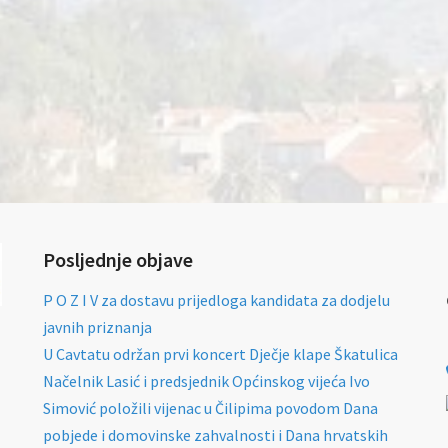
Posljednje objave
P O Z I V za dostavu prijedloga kandidata za dodjelu
javnih priznanja
U Cavtatu održan prvi koncert Dječje klape Škatulica
Načelnik Lasić i predsjednik Općinskog vijeća Ivo
Simović položili vijenac u Čilipima povodom Dana
pobjede i domovinske zahvalnosti i Dana hrvatskih