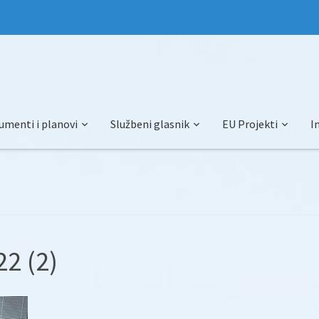
umenti i planovi
Službeni glasnik
EU Projekti
I
2 (2)