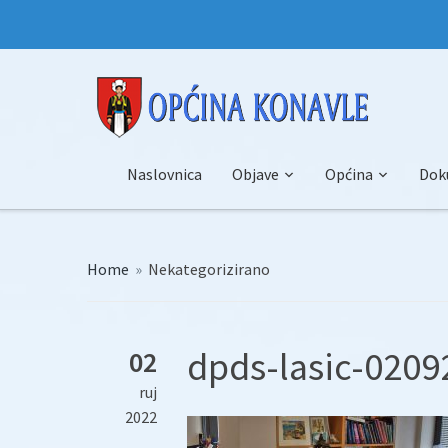
Naslovnica
Objave
Općina
Dok
Home
»
Nekategorizirano
dpds-lasic-02092
02
ruj
2022