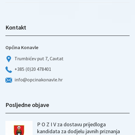
Kontakt
Općina Konavle
Trumbićev put 7, Cavtat
+385 (0)20 478401
info@opcinakonavle.hr
Posljedne objave
P O Z I V za dostavu prijedloga
kandidata za dodjelu javnih priznanja