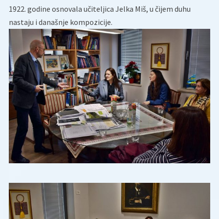
1922. godine osnovala učiteljica Jelka Miš, u čijem duhu
nastaju i današnje kompozicije.