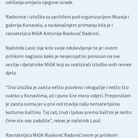
održanja umijeća njegove izrade.
Radionice i izložba su upriličeni pod organizacijom Muzeja i
galerija Konavala, a na današnjem primanju bila je i
ravnateljica MiGK Antonija Rusković Radonić.
Načelnik Lasić nije krio svoje oduševljenje te je i ovom
prilikom naglasio kako je nevjerojatno ponosan na sve
vezilje i djelatnike MiGK koji su realizirali izložbu ovih remek
djela.
”Ova izložba je zaista nešto posebno i drugačije i nešto što
svatko u Konavlima, ali i puno šire mora vidjeti. Preporučam
je zaista svima jer u prvi red stavlja našu nematerijalnu
kulturnu baštinu. Taj rad, trud i ljubav prema baštini je nešto
čime ste nas zadužile”, rekao je načelnik Lasić.
Ravnateljica MiGK Rusković Radonić ovom je prilikom