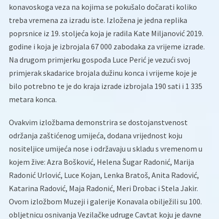
konavoskoga veza na kojima se pokušalo dočarati koliko
treba vremena za izradu iste. Izložena je jedna replika
poprsnice iz 19. stoljeća koja je radila Kate Miljanović 2019.
godine i koja je izbrojala 67 000 zabodaka za vrijeme izrade.
Na drugom primjerku gospođa Luce Perić je vezući svoj
primjerak skadarice brojala dužinu konca i vrijeme koje je
bilo potrebno te je do kraja izrade izbrojala 190 sati i 1 335
metara konca.
Ovakvim izložbama demonstrira se dostojanstvenost
održanja zaštićenog umijeća, dodana vrijednost koju
nositeljice umijeća nose i održavaju u skladu s vremenom u
kojem žive: Azra Bošković, Helena Šugar Radonić, Marija
Radonić Urlović, Luce Kojan, Lenka Bratoš, Anita Radović,
Katarina Radović, Maja Radonić, Meri Drobac i Stela Jakir.
Ovom izložbom Muzeji i galerije Konavala obilježili su 100.
obljetnicu osnivanja Vezilačke udruge Cavtat koju je davne