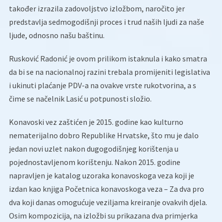
također izrazila zadovoljstvo izložbom, naročito jer
predstavlja sedmogodišnji proces i trud naših ljudi za naše
ljude, odnosno našu baštinu.
Rusković Radonić je ovom prilikom istaknula i kako smatra
da bi se na nacionalnoj razini trebala promijeniti legislativa
i ukinuti plaćanje PDV-a na ovakve vrste rukotvorina, a s
čime se načelnik Lasić u potpunosti složio.
Konavoski vez zaštićen je 2015. godine kao kulturno
nematerijalno dobro Republike Hrvatske, što mu je dalo
jedan novi uzlet nakon dugogodišnjeg korištenja u
pojednostavljenom korištenju. Nakon 2015. godine
napravljen je katalog uzoraka konavoskoga veza koji je
izdan kao knjiga Početnica konavoskoga veza – Za dva pro
dva koji danas omogućuje veziljama kreiranje ovakvih djela.
Osim kompozicija, na izložbi su prikazana dva primjerka