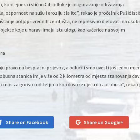
, kontejnera i slično.Cilj odluke je osiguravanje održavanja
, otpornost na sušu i eroziju tla itd.”, rekao je pročelnik Pušić isti
uštanje poljoprivrednih zemljišta, ne represivno djelovati na osob
jekte koje u naravi imaju istu ulogu kao kućerice na svojim
ra
ju pravo na besplatni prijevoz, a odlučili smo uvesti još jednu mjer
utobusna stanica im je više od 2 kilometra od mjesta stanovanja dav
 iznos za gorivo roditeljima koji dovoze djecu do autobusa”, rekao 
Share on Facebook
Share on Google+