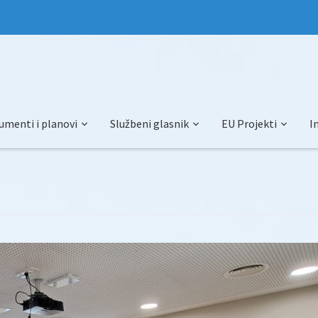
umenti i planovi
Službeni glasnik
EU Projekti
I