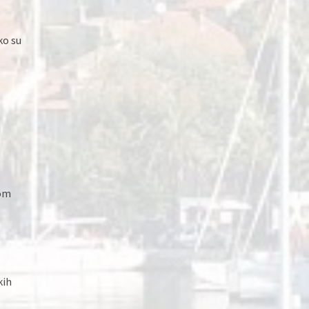
ko su
nom
kih