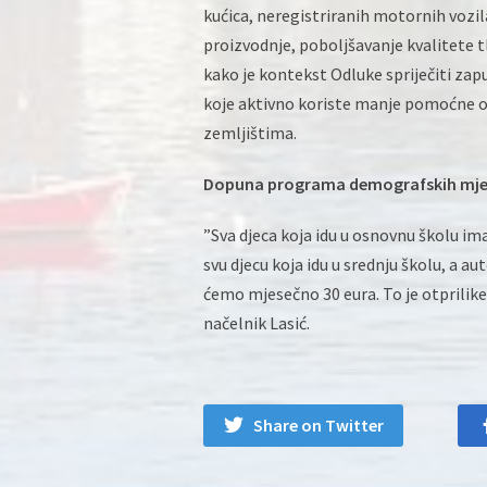
kućica, neregistriranih motornih vozila
proizvodnje, poboljšavanje kvalitete tla
kako je kontekst Odluke spriječiti zap
koje aktivno koriste manje pomoćne ob
zemljištima.
Dopuna programa demografskih mje
”Sva djeca koja idu u osnovnu školu ima
svu djecu koja idu u srednju školu, a a
ćemo mjesečno 30 eura. To je otprilike
načelnik Lasić.
Share on Twitter