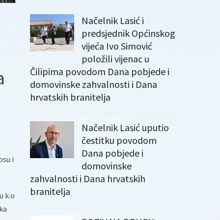
Načelnik Lasić i
predsjednik Općinskog
vijeća Ivo Simović
položili vijenac u
Čilipima povodom Dana pobjede i
a
domovinske zahvalnosti i Dana
hrvatskih branitelja
Načelnik Lasić uputio
čestitku povodom
Dana pobjede i
su i
domovinske
zahvalnosti i Dana hrvatskih
branitelja
u k.o
ka