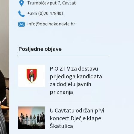
Trumbićev put 7, Cavtat
+385 (0)20 478401
info@opcinakonavle.hr
Posljedne objave
P O Z I V za dostavu
prijedloga kandidata
za dodjelu javnih
priznanja
U Cavtatu održan prvi
koncert Dječje klape
Škatulica