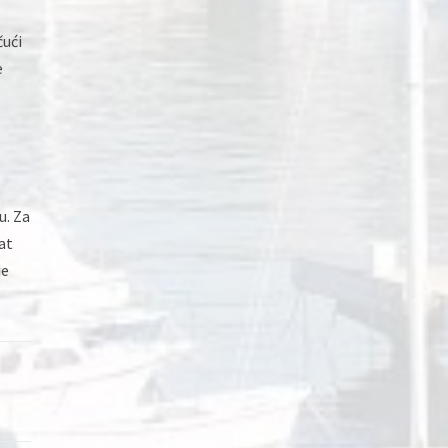
čući
e
u. Za
at
je