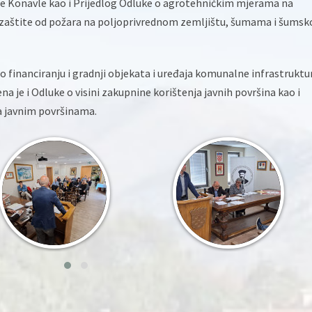
ne Konavle kao i Prijedlog Odluke o agrotehničkim mjerama na
 zaštite od požara na poljoprivrednom zemljištu, šumama i šums
ra o financiranju i gradnji objekata i uređaja komunalne infrastruktu
na je i Odluke o visini zakupnine korištenja javnih površina kao i
a javnim površinama.