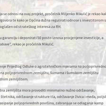
 se odnosi na ovaj projekt, pročelnik Miljenko Mikulić je rekao ka
 Ugovora te kako je Općina dužna regulirati odnose s investitorom s
proglašen od strateškog interesa za RH.
 garanciju i deponirati 50 posto iznosa procjenjene investicije, a
abave”, rekao je pročelnik Mikulić.
ošenje Prijedlog Odluke o agrotehničkim mjerama na poljoprivred
a na poljoprivrednom zemljištu, šumama i šumskom zemljištu
ednim zemljištem.
edna zemljišta mora provoditi minimalno nužno održavanje,
štetnika, održavanje strukture tla, održavanje živica i međa, poljs
nasipanje poljoprivrednih površina, zabranjuje se odlaganje kamp