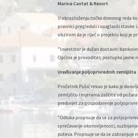
Marina Cavtat & Resort
U obrazloženju točke dnevnog reda koja
pravnici pregledali i usuglasili stavke
obzirom da je riječ o projektu koji je 
”Investitor je dužan dostaviti bankovnu
Općina je provoditelj postupka javne n
Uređivanje poljoprivrednih zemljišta
Pročelnik Pušić rekao je kako je don
zemljištu i mjerama zaštite od požar
preduvjet za gospodarenje poljoprivr
”Odluka propisuje da se za poljoprivr
sprečavanje okorovljenosti, suzbijanje 
puteva. Propisuje se da se zabranjuje 