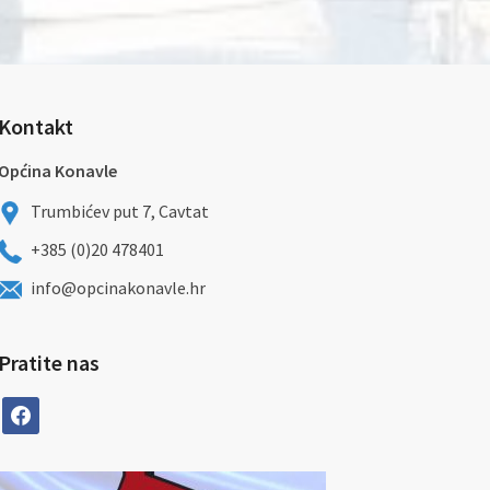
Kontakt
Općina Konavle
Trumbićev put 7, Cavtat
+385 (0)20 478401
info@opcinakonavle.hr
Pratite nas
facebook