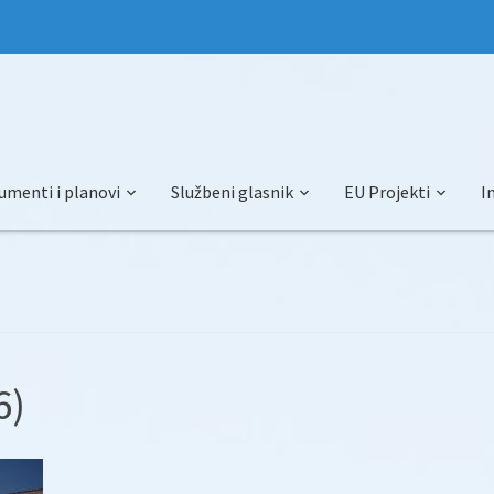
umenti i planovi
Službeni glasnik
EU Projekti
I
6)