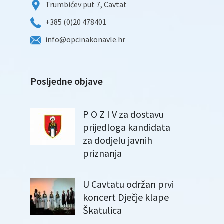
Trumbićev put 7, Cavtat
+385 (0)20 478401
info@opcinakonavle.hr
Posljedne objave
P O Z I V za dostavu
prijedloga kandidata
za dodjelu javnih
priznanja
U Cavtatu održan prvi
koncert Dječje klape
Škatulica