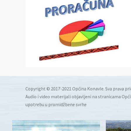
Copyright © 2017-2021 Općina Konavle. Sva prava pr
Audio i video materijali objavljeni na stranicama Opć
upotrebu u promidžbene svrhe