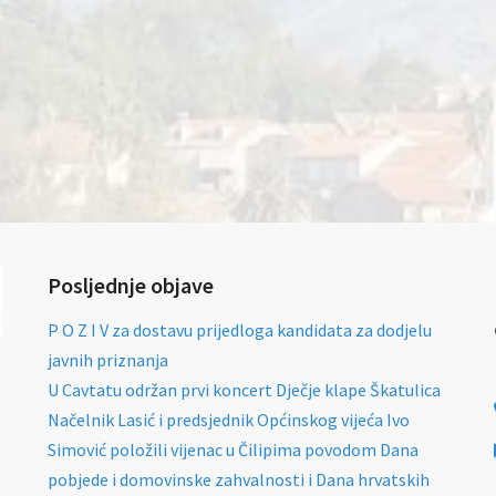
Posljednje objave
P O Z I V za dostavu prijedloga kandidata za dodjelu
javnih priznanja
U Cavtatu održan prvi koncert Dječje klape Škatulica
Načelnik Lasić i predsjednik Općinskog vijeća Ivo
Simović položili vijenac u Čilipima povodom Dana
pobjede i domovinske zahvalnosti i Dana hrvatskih