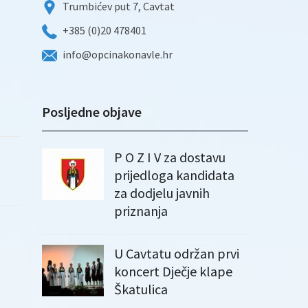
Trumbićev put 7, Cavtat
+385 (0)20 478401
info@opcinakonavle.hr
Posljedne objave
P O Z I V za dostavu
prijedloga kandidata
za dodjelu javnih
priznanja
U Cavtatu održan prvi
koncert Dječje klape
Škatulica