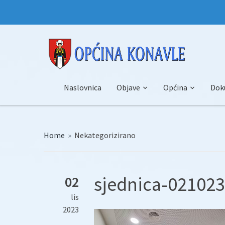
Naslovnica
Objave
Općina
Dok
Home
»
Nekategorizirano
sjednica-021023
02
lis
2023