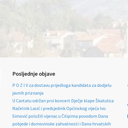
Posljednje objave
P O Z I V za dostavu prijedloga kandidata za dodjelu
javnih priznanja
U Cavtatu održan prvi koncert Dječje klape Škatulica
Načelnik Lasić i predsjednik Općinskog vijeća Ivo
Simović položili vijenac u Čilipima povodom Dana
pobjede i domovinske zahvalnosti i Dana hrvatskih