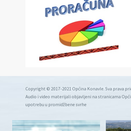
Copyright © 2017-2021 Općina Konavle. Sva prava pr
Audio i video materijali objavljeni na stranicama Opć
upotrebu u promidžbene svrhe