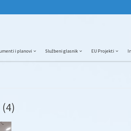
umenti i planovi
Službeni glasnik
EU Projekti
I
 (4)