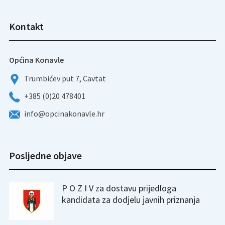
Kontakt
Općina Konavle
Trumbićev put 7, Cavtat
+385 (0)20 478401
info@opcinakonavle.hr
Posljedne objave
P O Z I V za dostavu prijedloga
kandidata za dodjelu javnih priznanja