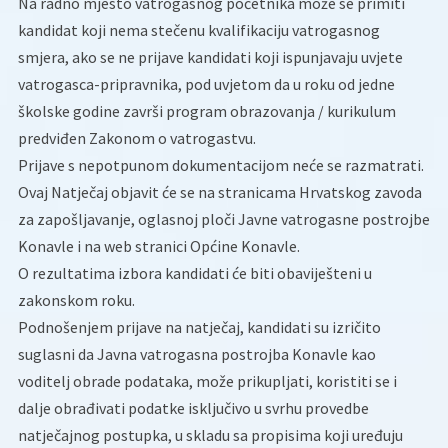
Na radno mjesto vatrogasnog početnika može se primiti
kandidat koji nema stečenu kvalifikaciju vatrogasnog
smjera, ako se ne prijave kandidati koji ispunjavaju uvjete
vatrogasca-pripravnika, pod uvjetom da u roku od jedne
školske godine završi program obrazovanja / kurikulum
predviđen Zakonom o vatrogastvu.
Prijave s nepotpunom dokumentacijom neće se razmatrati.
Ovaj Natječaj objavit će se na stranicama Hrvatskog zavoda
za zapošljavanje, oglasnoj ploči Javne vatrogasne postrojbe
Konavle i na web stranici Općine Konavle.
O rezultatima izbora kandidati će biti obaviješteni u
zakonskom roku.
Podnošenjem prijave na natječaj, kandidati su izričito
suglasni da Javna vatrogasna postrojba Konavle kao
voditelj obrade podataka, može prikupljati, koristiti se i
dalje obrađivati podatke isključivo u svrhu provedbe
natječajnog postupka, u skladu sa propisima koji uređuju