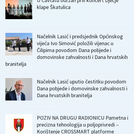
U Cavtatu održan prvi koncert Dječje
klape Škatulica
Načelnik Lasić i predsjednik Općinskog
vijeća Ivo Simović položili vijenac u
Čilipima povodom Dana pobjede i
domovinske zahvalnosti i Dana hrvatskih
branitelja
Načelnik Lasić uputio čestitku povodom
Dana pobjede i domovinske zahvalnosti i
Dana hrvatskih branitelja
POZIV NA DRUGU RADIONICU Pametna i
precizna tehnologija u poljoprivredi –
Korištenje CROSSMART platforme