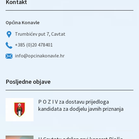
Kontakt
Općina Konavle
Trumbićev put 7, Cavtat
+385 (0)20 478401
info@opcinakonavle.hr
Posljedne objave
P O Z I V za dostavu prijedloga
kandidata za dodjelu javnih priznanja