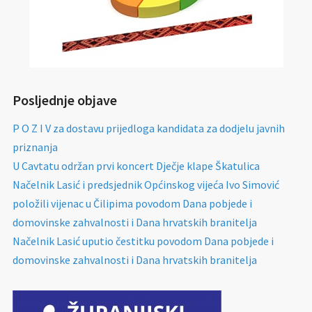
Posljednje objave
P O Z I V za dostavu prijedloga kandidata za dodjelu javnih
priznanja
U Cavtatu održan prvi koncert Dječje klape Škatulica
Načelnik Lasić i predsjednik Općinskog vijeća Ivo Simović
položili vijenac u Čilipima povodom Dana pobjede i
domovinske zahvalnosti i Dana hrvatskih branitelja
Načelnik Lasić uputio čestitku povodom Dana pobjede i
domovinske zahvalnosti i Dana hrvatskih branitelja