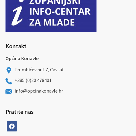
Kontakt
Općina Konavle
Trumbićev put 7, Cavtat
+385 (0)20 478401
info@opcinakonavle.hr
Pratite nas
facebook