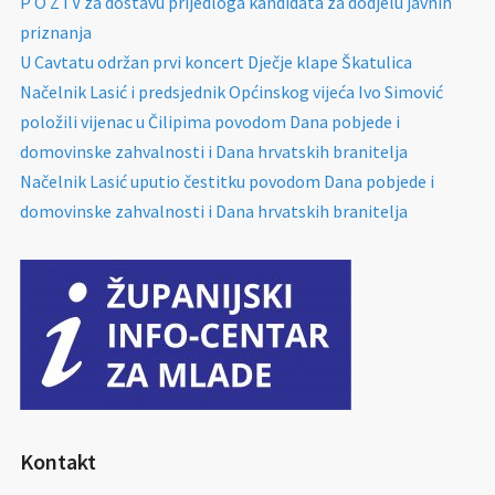
P O Z I V za dostavu prijedloga kandidata za dodjelu javnih
priznanja
U Cavtatu održan prvi koncert Dječje klape Škatulica
Načelnik Lasić i predsjednik Općinskog vijeća Ivo Simović
položili vijenac u Čilipima povodom Dana pobjede i
domovinske zahvalnosti i Dana hrvatskih branitelja
Načelnik Lasić uputio čestitku povodom Dana pobjede i
domovinske zahvalnosti i Dana hrvatskih branitelja
Kontakt