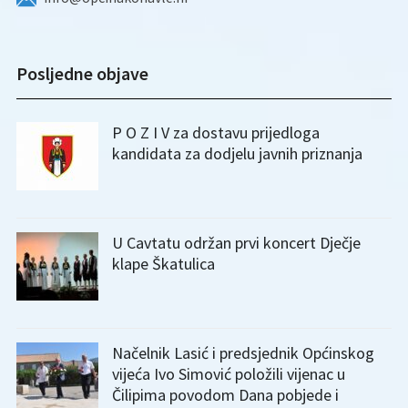
Posljedne objave
P O Z I V za dostavu prijedloga
kandidata za dodjelu javnih priznanja
U Cavtatu održan prvi koncert Dječje
klape Škatulica
Načelnik Lasić i predsjednik Općinskog
vijeća Ivo Simović položili vijenac u
Čilipima povodom Dana pobjede i