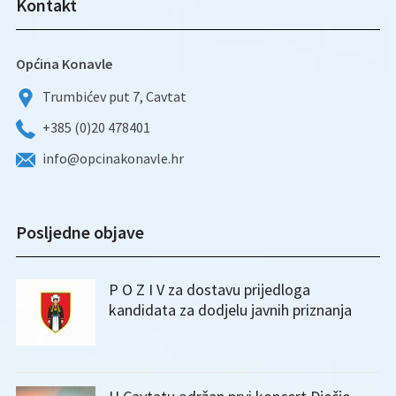
Kontakt
Općina Konavle
Trumbićev put 7, Cavtat
+385 (0)20 478401
info@opcinakonavle.hr
Posljedne objave
P O Z I V za dostavu prijedloga
kandidata za dodjelu javnih priznanja