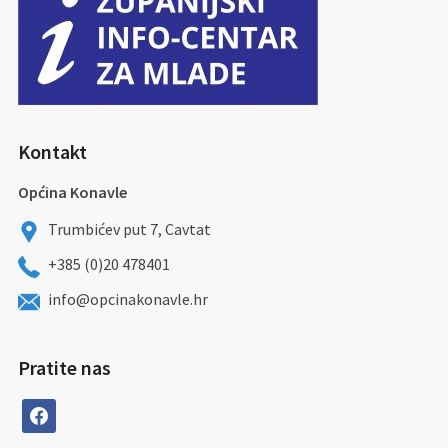
Kontakt
Općina Konavle
Trumbićev put 7, Cavtat
+385 (0)20 478401
info@opcinakonavle.hr
Pratite nas
facebook