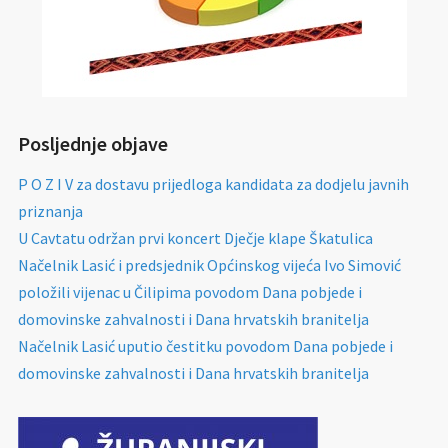
Posljednje objave
P O Z I V za dostavu prijedloga kandidata za dodjelu javnih
priznanja
U Cavtatu održan prvi koncert Dječje klape Škatulica
Načelnik Lasić i predsjednik Općinskog vijeća Ivo Simović
položili vijenac u Čilipima povodom Dana pobjede i
domovinske zahvalnosti i Dana hrvatskih branitelja
Načelnik Lasić uputio čestitku povodom Dana pobjede i
domovinske zahvalnosti i Dana hrvatskih branitelja