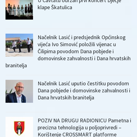
U Cavtatu održan prvi koncert Dječje
klape Škatulica
Načelnik Lasić i predsjednik Općinskog
vijeća Ivo Simović položili vijenac u
Čilipima povodom Dana pobjede i
domovinske zahvalnosti i Dana hrvatskih
branitelja
Načelnik Lasić uputio čestitku povodom
Dana pobjede i domovinske zahvalnosti i
Dana hrvatskih branitelja
POZIV NA DRUGU RADIONICU Pametna i
precizna tehnologija u poljoprivredi –
Korištenje CROSSMART platforme