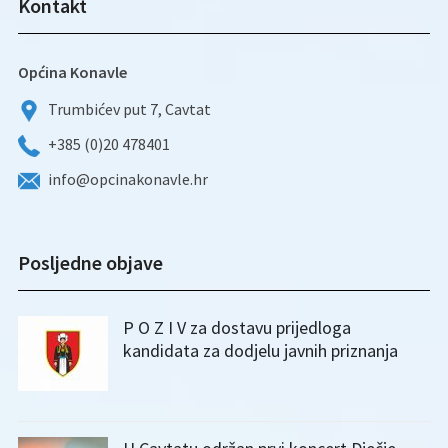
Kontakt
Općina Konavle
Trumbićev put 7, Cavtat
+385 (0)20 478401
info@opcinakonavle.hr
Posljedne objave
P O Z I V za dostavu prijedloga
kandidata za dodjelu javnih priznanja