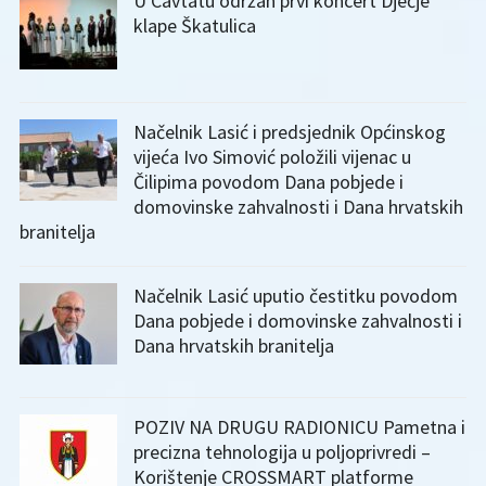
U Cavtatu održan prvi koncert Dječje
klape Škatulica
Načelnik Lasić i predsjednik Općinskog
vijeća Ivo Simović položili vijenac u
Čilipima povodom Dana pobjede i
domovinske zahvalnosti i Dana hrvatskih
branitelja
Načelnik Lasić uputio čestitku povodom
Dana pobjede i domovinske zahvalnosti i
Dana hrvatskih branitelja
POZIV NA DRUGU RADIONICU Pametna i
precizna tehnologija u poljoprivredi –
Korištenje CROSSMART platforme