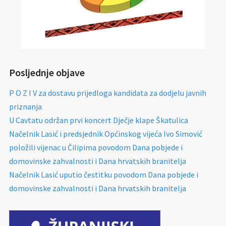
Posljednje objave
P O Z I V za dostavu prijedloga kandidata za dodjelu javnih
priznanja
U Cavtatu održan prvi koncert Dječje klape Škatulica
Načelnik Lasić i predsjednik Općinskog vijeća Ivo Simović
položili vijenac u Čilipima povodom Dana pobjede i
domovinske zahvalnosti i Dana hrvatskih branitelja
Načelnik Lasić uputio čestitku povodom Dana pobjede i
domovinske zahvalnosti i Dana hrvatskih branitelja