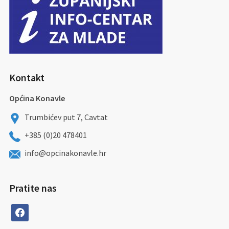
Kontakt
Općina Konavle
Trumbićev put 7, Cavtat
+385 (0)20 478401
info@opcinakonavle.hr
Pratite nas
facebook