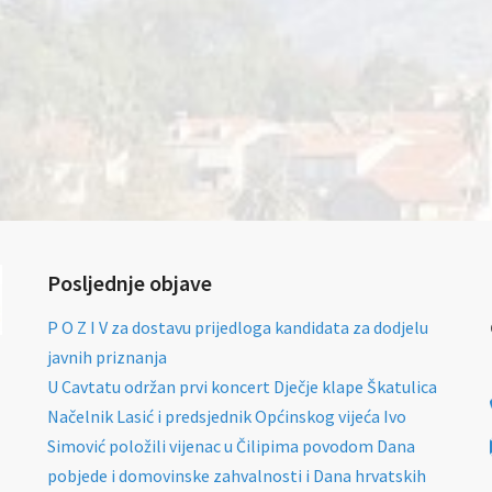
Posljednje objave
P O Z I V za dostavu prijedloga kandidata za dodjelu
javnih priznanja
U Cavtatu održan prvi koncert Dječje klape Škatulica
Načelnik Lasić i predsjednik Općinskog vijeća Ivo
Simović položili vijenac u Čilipima povodom Dana
pobjede i domovinske zahvalnosti i Dana hrvatskih