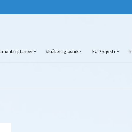
umenti i planovi
Službeni glasnik
EU Projekti
I