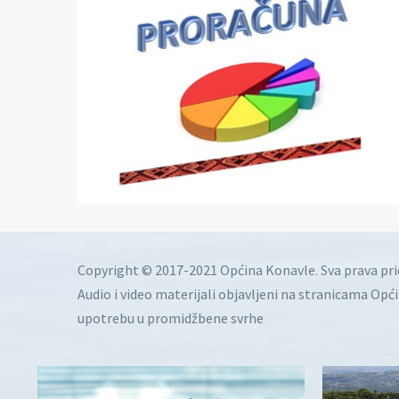
Copyright © 2017-2021 Općina Konavle. Sva prava pr
Audio i video materijali objavljeni na stranicama Opć
upotrebu u promidžbene svrhe