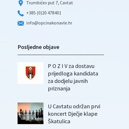
Trumbićev put 7, Cavtat
+385 (0)20 478401
info@opcinakonavle.hr
Posljedne objave
P O Z I V za dostavu
prijedloga kandidata
za dodjelu javnih
priznanja
U Cavtatu održan prvi
koncert Dječje klape
Škatulica