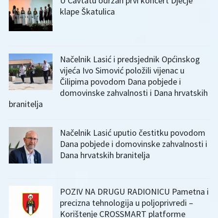
U Cavtatu održan prvi koncert Dječje
klape Škatulica
Načelnik Lasić i predsjednik Općinskog
vijeća Ivo Simović položili vijenac u
Čilipima povodom Dana pobjede i
domovinske zahvalnosti i Dana hrvatskih
branitelja
Načelnik Lasić uputio čestitku povodom
Dana pobjede i domovinske zahvalnosti i
Dana hrvatskih branitelja
POZIV NA DRUGU RADIONICU Pametna i
precizna tehnologija u poljoprivredi –
Korištenje CROSSMART platforme