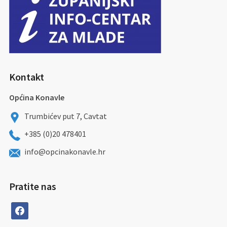
Kontakt
Općina Konavle
Trumbićev put 7, Cavtat
+385 (0)20 478401
info@opcinakonavle.hr
Pratite nas
facebook