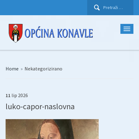
Pretraži:
Home
»
Nekategorizirano
11
lip
2026
luko-capor-naslovna