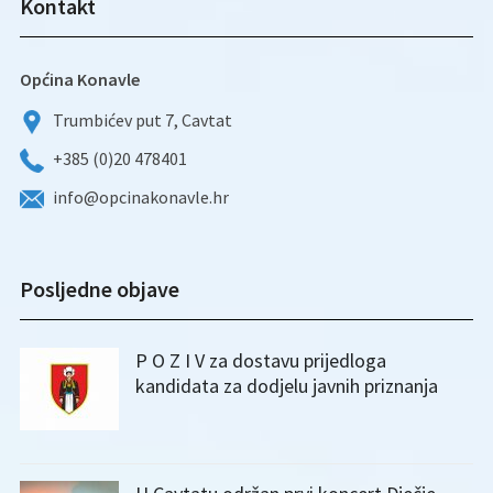
Kontakt
Općina Konavle
Trumbićev put 7, Cavtat
+385 (0)20 478401
info@opcinakonavle.hr
Posljedne objave
P O Z I V za dostavu prijedloga
kandidata za dodjelu javnih priznanja