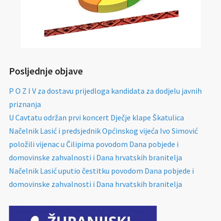
Posljednje objave
P O Z I V za dostavu prijedloga kandidata za dodjelu javnih
priznanja
U Cavtatu održan prvi koncert Dječje klape Škatulica
Načelnik Lasić i predsjednik Općinskog vijeća Ivo Simović
položili vijenac u Čilipima povodom Dana pobjede i
domovinske zahvalnosti i Dana hrvatskih branitelja
Načelnik Lasić uputio čestitku povodom Dana pobjede i
domovinske zahvalnosti i Dana hrvatskih branitelja