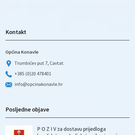
Kontakt
Općina Konavle
Trumbićev put 7, Cavtat
+385 (0)20 478401
info@opcinakonavle.hr
Posljedne objave
P O Z I V za dostavu prijedloga