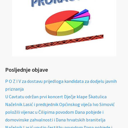
Posljednje objave
P O Z I V za dostavu prijedloga kandidata za dodjelu javnih
priznanja
U Cavtatu održan prvi koncert Dječje klape Škatulica
Načelnik Lasić i predsjednik Općinskog vijeća Ivo Simović
položili vijenac u Čilipima povodom Dana pobjede i
domovinske zahvalnosti i Dana hrvatskih branitelja
Načelnik Lasić uputio čestitku povodom Dana pobjede i