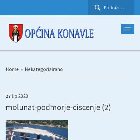
Pretraži:
Home
»
Nekategorizirano
27
lip
2020
molunat-podmorje-ciscenje (2)