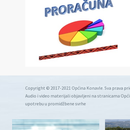
Copyright © 2017-2021 Općina Konavle. Sva prava pr
Audio i video materijali objavljeni na stranicama Opć
upotrebu u promidžbene svrhe