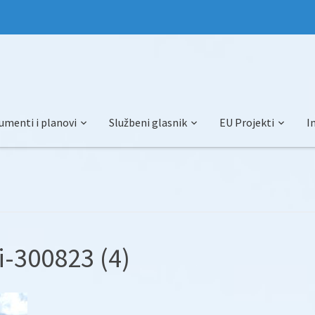
umenti i planovi
Službeni glasnik
EU Projekti
I
ci-300823 (4)