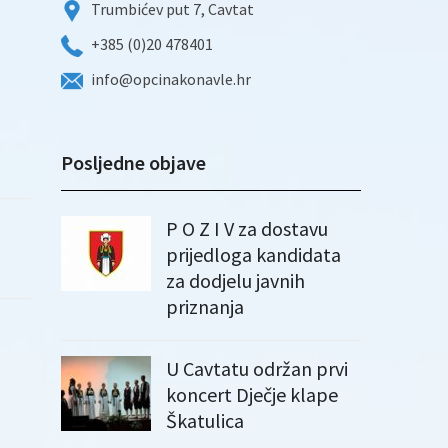
Trumbićev put 7, Cavtat
+385 (0)20 478401
info@opcinakonavle.hr
Posljedne objave
P O Z I V za dostavu
prijedloga kandidata
za dodjelu javnih
priznanja
U Cavtatu održan prvi
koncert Dječje klape
Škatulica