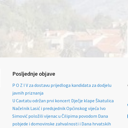
Posljednje objave
P O Z I V za dostavu prijedloga kandidata za dodjelu
javnih priznanja
U Cavtatu održan prvi koncert Dječje klape Škatulica
Načelnik Lasić i predsjednik Općinskog vijeća Ivo
Simović položili vijenac u Čilipima povodom Dana
pobjede i domovinske zahvalnosti i Dana hrvatskih