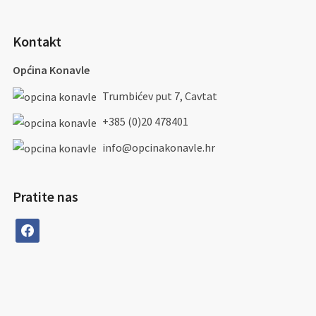
Kontakt
Općina Konavle
Trumbićev put 7, Cavtat
+385 (0)20 478401
info@opcinakonavle.hr
Pratite nas
facebook