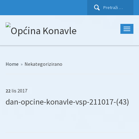
Pretraži:
Home
»
Nekategorizirano
22
lis
2017
dan-opcine-konavle-vsp-211017-(43)