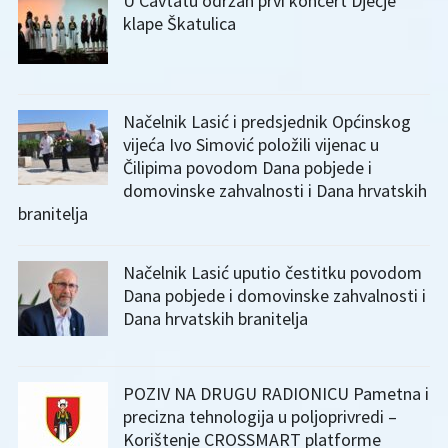
U Cavtatu održan prvi koncert Dječje
klape Škatulica
Načelnik Lasić i predsjednik Općinskog
vijeća Ivo Simović položili vijenac u
Čilipima povodom Dana pobjede i
domovinske zahvalnosti i Dana hrvatskih
branitelja
Načelnik Lasić uputio čestitku povodom
Dana pobjede i domovinske zahvalnosti i
Dana hrvatskih branitelja
POZIV NA DRUGU RADIONICU Pametna i
precizna tehnologija u poljoprivredi –
Korištenje CROSSMART platforme