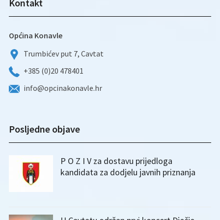
Kontakt
Općina Konavle
Trumbićev put 7, Cavtat
+385 (0)20 478401
info@opcinakonavle.hr
Posljedne objave
P O Z I V za dostavu prijedloga
kandidata za dodjelu javnih priznanja