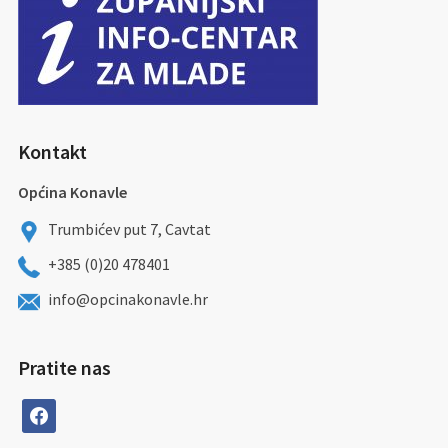
Kontakt
Općina Konavle
Trumbićev put 7, Cavtat
+385 (0)20 478401
info@opcinakonavle.hr
Pratite nas
facebook