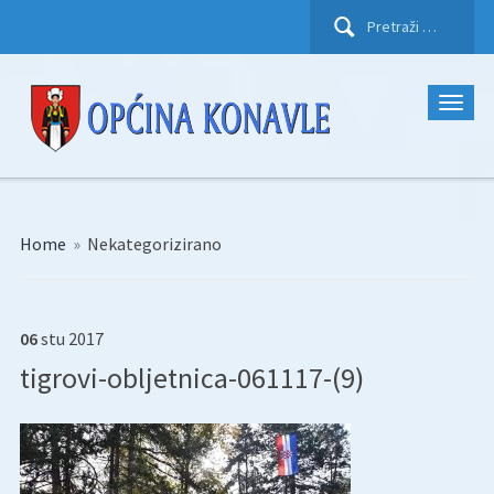
Pretraži:
Home
»
Nekategorizirano
06
stu
2017
tigrovi-obljetnica-061117-(9)