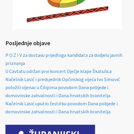
Posljednje objave
P O Z I V za dostavu prijedloga kandidata za dodjelu javnih
priznanja
U Cavtatu održan prvi koncert Dječje klape Škatulica
Načelnik Lasić i predsjednik Općinskog vijeća Ivo Simović
položili vijenac u Čilipima povodom Dana pobjede i
domovinske zahvalnosti i Dana hrvatskih branitelja
Načelnik Lasić uputio čestitku povodom Dana pobjede i
domovinske zahvalnosti i Dana hrvatskih branitelja