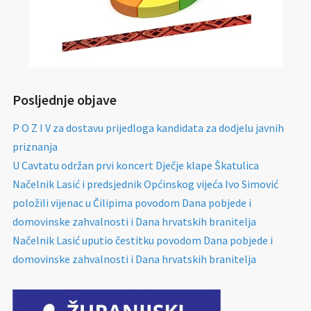
Posljednje objave
P O Z I V za dostavu prijedloga kandidata za dodjelu javnih
priznanja
U Cavtatu održan prvi koncert Dječje klape Škatulica
Načelnik Lasić i predsjednik Općinskog vijeća Ivo Simović
položili vijenac u Čilipima povodom Dana pobjede i
domovinske zahvalnosti i Dana hrvatskih branitelja
Načelnik Lasić uputio čestitku povodom Dana pobjede i
domovinske zahvalnosti i Dana hrvatskih branitelja