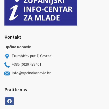
Kontakt
Općina Konavle
Trumbićev put 7, Cavtat
+385 (0)20 478401
info@opcinakonavle.hr
Pratite nas
facebook