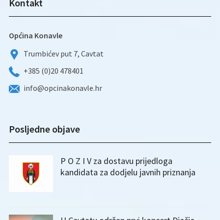
Kontakt
Općina Konavle
Trumbićev put 7, Cavtat
+385 (0)20 478401
info@opcinakonavle.hr
Posljedne objave
P O Z I V za dostavu prijedloga
kandidata za dodjelu javnih priznanja