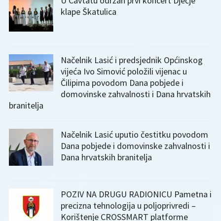
U Cavtatu održan prvi koncert Dječje
klape Škatulica
Načelnik Lasić i predsjednik Općinskog
vijeća Ivo Simović položili vijenac u
Čilipima povodom Dana pobjede i
domovinske zahvalnosti i Dana hrvatskih
branitelja
Načelnik Lasić uputio čestitku povodom
Dana pobjede i domovinske zahvalnosti i
Dana hrvatskih branitelja
POZIV NA DRUGU RADIONICU Pametna i
precizna tehnologija u poljoprivredi –
Korištenje CROSSMART platforme