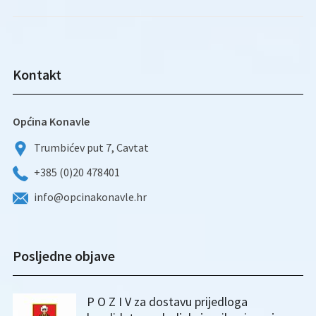
Kontakt
Općina Konavle
Trumbićev put 7, Cavtat
+385 (0)20 478401
info@opcinakonavle.hr
Posljedne objave
P O Z I V za dostavu prijedloga