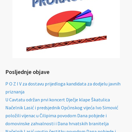
Posljednje objave
P O Z I V za dostavu prijedloga kandidata za dodjelu javnih
priznanja
U Cavtatu održan prvi koncert Dječje klape Škatulica
Načelnik Lasić i predsjednik Općinskog vijeća Ivo Simović
položili vijenac u Čilipima povodom Dana pobjede i
domovinske zahvalnosti i Dana hrvatskih branitelja
Načelnik Lasić uputio čestitku povodom Dana pobjede i