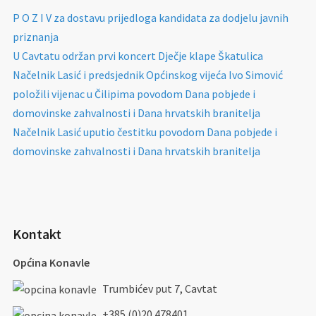
P O Z I V za dostavu prijedloga kandidata za dodjelu javnih
priznanja
U Cavtatu održan prvi koncert Dječje klape Škatulica
Načelnik Lasić i predsjednik Općinskog vijeća Ivo Simović
položili vijenac u Čilipima povodom Dana pobjede i
domovinske zahvalnosti i Dana hrvatskih branitelja
Načelnik Lasić uputio čestitku povodom Dana pobjede i
domovinske zahvalnosti i Dana hrvatskih branitelja
Kontakt
Općina Konavle
Trumbićev put 7, Cavtat
+385 (0)20 478401