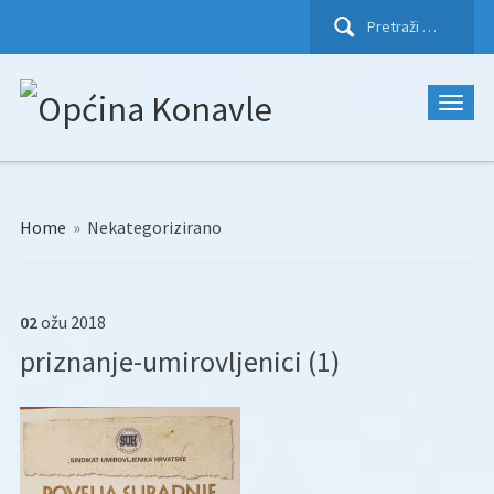
Pretraži:
Home
»
Nekategorizirano
02
ožu
2018
priznanje-umirovljenici (1)