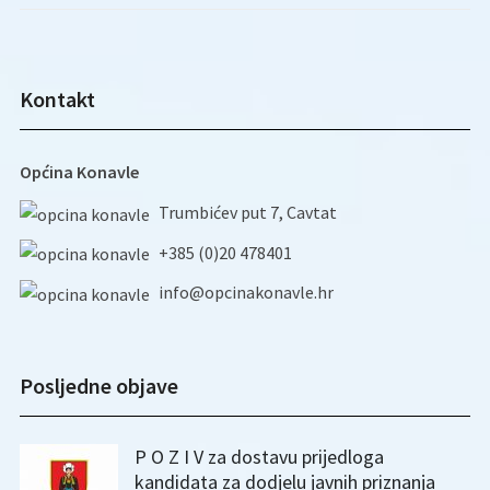
Kontakt
Općina Konavle
Trumbićev put 7, Cavtat
+385 (0)20 478401
info@opcinakonavle.hr
Posljedne objave
P O Z I V za dostavu prijedloga
kandidata za dodjelu javnih priznanja