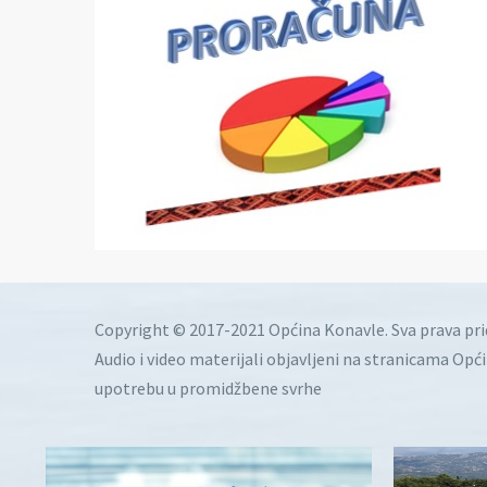
Copyright © 2017-2021 Općina Konavle. Sva prava pr
Audio i video materijali objavljeni na stranicama Opć
upotrebu u promidžbene svrhe