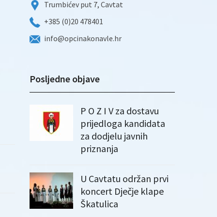
Trumbićev put 7, Cavtat
+385 (0)20 478401
info@opcinakonavle.hr
Posljedne objave
P O Z I V za dostavu
prijedloga kandidata
za dodjelu javnih
priznanja
U Cavtatu održan prvi
koncert Dječje klape
Škatulica