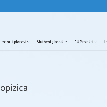
umenti i planovi
Službeni glasnik
EU Projekti
I
lopizica