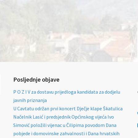
Posljednje objave
P O Z I V za dostavu prijedloga kandidata za dodjelu
javnih priznanja
U Cavtatu održan prvi koncert Dječje klape Škatulica
Načelnik Lasić i predsjednik Općinskog vijeća Ivo
Simović položili vijenac u Čilipima povodom Dana
pobjede i domovinske zahvalnosti i Dana hrvatskih