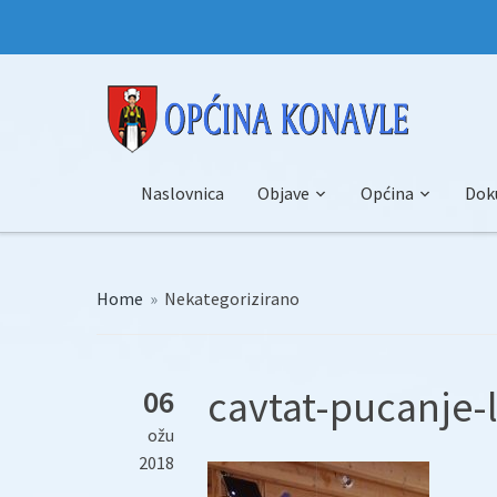
Naslovnica
Objave
Općina
Dok
Home
»
Nekategorizirano
cavtat-pucanje-
06
ožu
2018