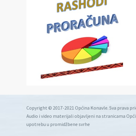
Copyright © 2017-2021 Općina Konavle. Sva prava pr
Audio i video materijali objavljeni na stranicama Opć
upotrebu u promidžbene svrhe