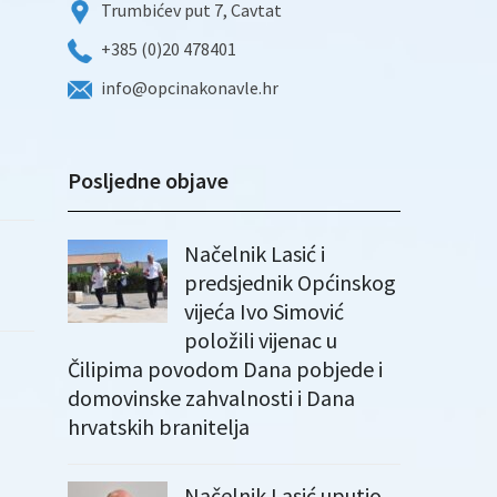
Trumbićev put 7, Cavtat
+385 (0)20 478401
info@opcinakonavle.hr
Posljedne objave
Načelnik Lasić i
predsjednik Općinskog
vijeća Ivo Simović
položili vijenac u
Čilipima povodom Dana pobjede i
domovinske zahvalnosti i Dana
hrvatskih branitelja
Načelnik Lasić uputio