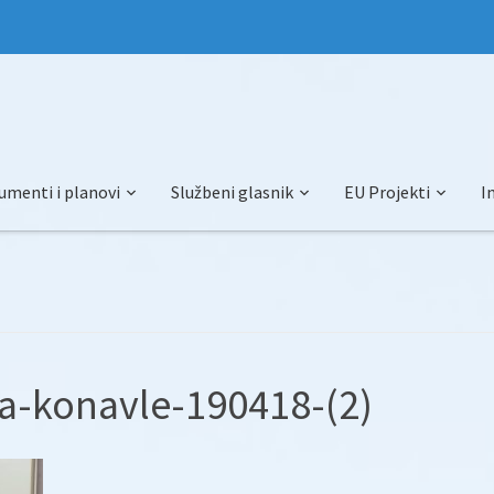
umenti i planovi
Službeni glasnik
EU Projekti
I
a-konavle-190418-(2)