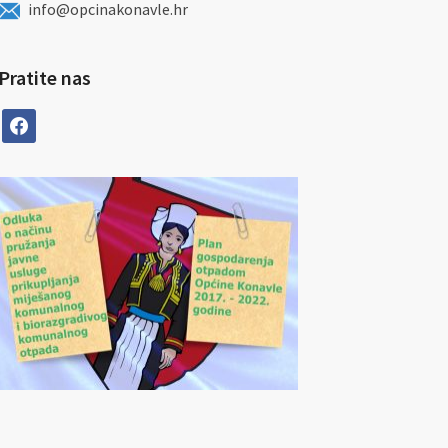
info@opcinakonavle.hr
Pratite nas
facebook