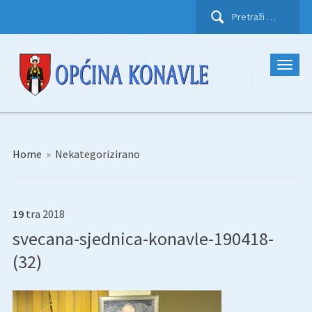
Pretraži:
Home
»
Nekategorizirano
19
tra
2018
svecana-sjednica-konavle-190418-
(32)