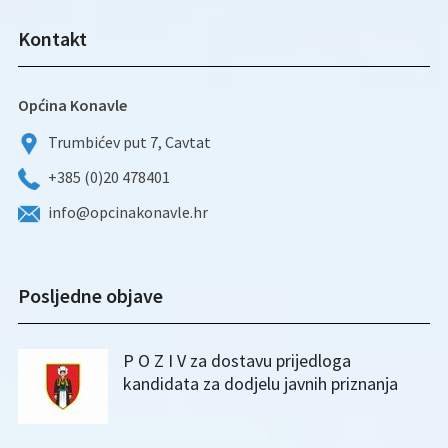
Kontakt
Općina Konavle
Trumbićev put 7, Cavtat
+385 (0)20 478401
info@opcinakonavle.hr
Posljedne objave
P O Z I V za dostavu prijedloga
kandidata za dodjelu javnih priznanja