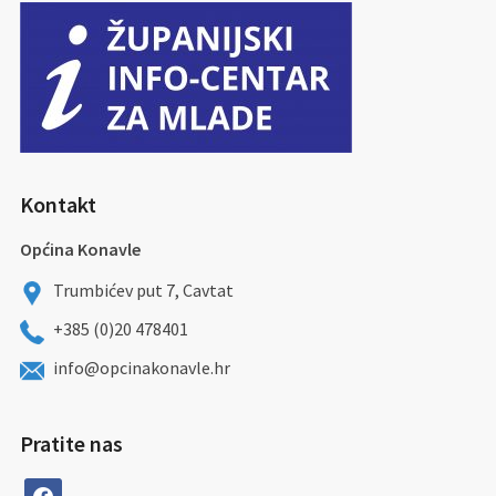
Kontakt
Općina Konavle
Trumbićev put 7, Cavtat
+385 (0)20 478401
info@opcinakonavle.hr
Pratite nas
facebook