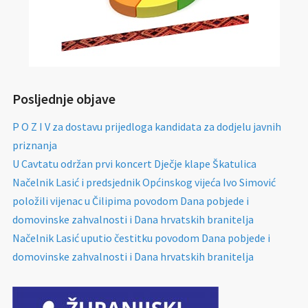
Posljednje objave
P O Z I V za dostavu prijedloga kandidata za dodjelu javnih
priznanja
U Cavtatu održan prvi koncert Dječje klape Škatulica
Načelnik Lasić i predsjednik Općinskog vijeća Ivo Simović
položili vijenac u Čilipima povodom Dana pobjede i
domovinske zahvalnosti i Dana hrvatskih branitelja
Načelnik Lasić uputio čestitku povodom Dana pobjede i
domovinske zahvalnosti i Dana hrvatskih branitelja