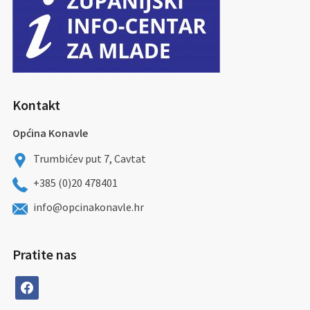
Kontakt
Općina Konavle
Trumbićev put 7, Cavtat
+385 (0)20 478401
info@opcinakonavle.hr
Pratite nas
facebook