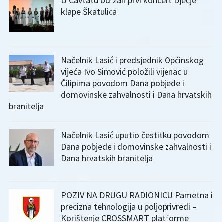
U Cavtatu održan prvi koncert Dječje
klape Škatulica
Načelnik Lasić i predsjednik Općinskog
vijeća Ivo Simović položili vijenac u
Čilipima povodom Dana pobjede i
domovinske zahvalnosti i Dana hrvatskih
branitelja
Načelnik Lasić uputio čestitku povodom
Dana pobjede i domovinske zahvalnosti i
Dana hrvatskih branitelja
POZIV NA DRUGU RADIONICU Pametna i
precizna tehnologija u poljoprivredi –
Korištenje CROSSMART platforme