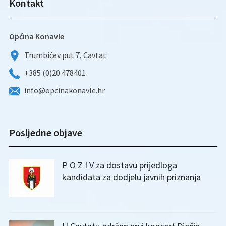
Kontakt
Općina Konavle
Trumbićev put 7, Cavtat
+385 (0)20 478401
info@opcinakonavle.hr
Posljedne objave
P O Z I V za dostavu prijedloga
kandidata za dodjelu javnih priznanja