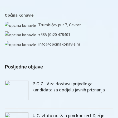
Općina Konavle
Trumbićev put 7, Cavtat
+385 (0)20 478401
info@opcinakonavle.hr
Posljedne objave
P O Z I V za dostavu prijedloga
kandidata za dodjelu javnih priznanja
U Cavtatu održan prvi koncert Dječje