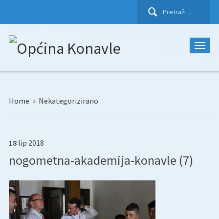
Pretraži:
Home
»
Nekategorizirano
18
lip
2018
nogometna-akademija-konavle (7)