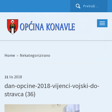
Pretraži:
Home
»
Nekategorizirano
21
lis
2018
dan-opcine-2018-vijenci-vojski-do-
stravca (36)