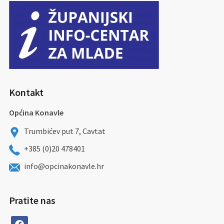
Kontakt
Općina Konavle
Trumbićev put 7, Cavtat
+385 (0)20 478401
info@opcinakonavle.hr
Pratite nas
facebook